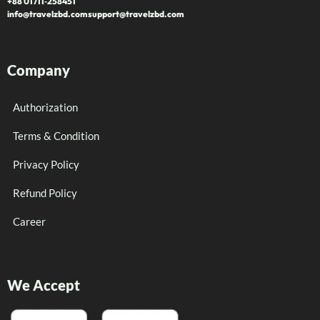
+88 01711‑258451
info@travelzbd.com
support@travelzbd.com
Company
Authorization
Terms & Condition
Privacy Policy
Refund Policy
Career
We Accept