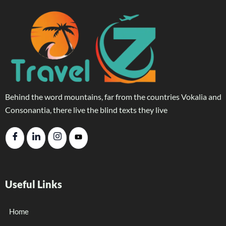
Behind the word mountains, far from the countries Vokalia and
Consonantia, there live the blind texts they live
Useful Links
Home