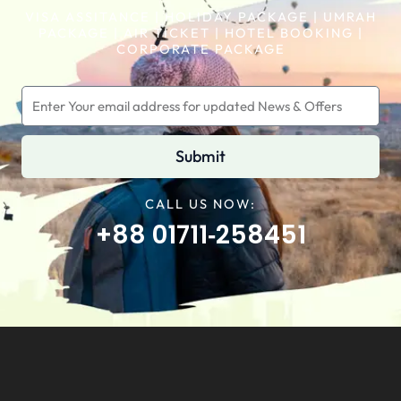
VISA ASSITANCE | HOLIDAY PACKAGE | UMRAH
PACKAGE | AIR TICKET | HOTEL BOOKING |
CORPORATE PACKAGE
Submit
CALL US NOW:
+88 01711‑258451