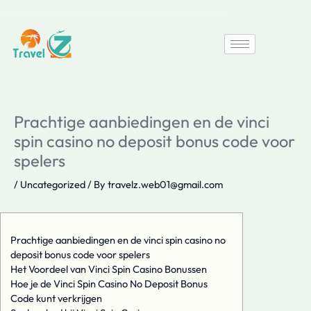
Skip
to
content
Prachtige aanbiedingen en de vinci
spin casino no deposit bonus code voor
spelers
/
Uncategorized
/ By
travelz.web01@gmail.com
Prachtige aanbiedingen en de vinci spin casino no
deposit bonus code voor spelers
Het Voordeel van Vinci Spin Casino Bonussen
Hoe je de Vinci Spin Casino No Deposit Bonus
Code kunt verkrijgen