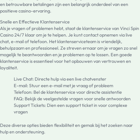
en betrouwbare betalingen zijn een belangrijk onderdeel van een
positieve casino-ervaring.
Snelle en Effectieve Klantenservice
Als je vragen of problemen hebt, staat de klantenservice van Vinci Spin
Casino 24/7 klaar om je te helpen. Je kunt contact opnemen via live
chat, e-mail of telefoon. Het klantenserviceteam is vriendelijk,
behulpzaam en professioneel. Ze streven ernaar om je vragen zo snel
mogelijk te beantwoorden en je problemen op te lossen. Een goede
klantenservice is essentieel voor het opbouwen van vertrouwen en
loyaliteit.
Live Chat: Directe hulp via een live chatvenster
E-mail: Stuur een e-mail met je vraag of probleem
Telefoon: Bel de klantenservice voor directe assistentie
FAQ: Bekijk de veelgestelde vragen voor snelle antwoorden
Support Tickets: Dien een support ticket in voor complexe
vragen
Deze diverse opties bieden flexibiliteit en gemak bij het zoeken naar
hulp en ondersteuning.