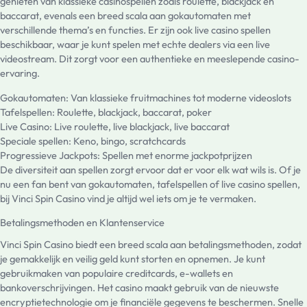
genieten van klassieke casinospellen zoals roulette, blackjack en
baccarat, evenals een breed scala aan gokautomaten met
verschillende thema’s en functies. Er zijn ook live casino spellen
beschikbaar, waar je kunt spelen met echte dealers via een live
videostream. Dit zorgt voor een authentieke en meeslepende casino-
ervaring.
Gokautomaten: Van klassieke fruitmachines tot moderne videoslots
Tafelspellen: Roulette, blackjack, baccarat, poker
Live Casino: Live roulette, live blackjack, live baccarat
Speciale spellen: Keno, bingo, scratchcards
Progressieve Jackpots: Spellen met enorme jackpotprijzen
De diversiteit aan spellen zorgt ervoor dat er voor elk wat wils is. Of je
nu een fan bent van gokautomaten, tafelspellen of live casino spellen,
bij Vinci Spin Casino vind je altijd wel iets om je te vermaken.
Betalingsmethoden en Klantenservice
Vinci Spin Casino biedt een breed scala aan betalingsmethoden, zodat
je gemakkelijk en veilig geld kunt storten en opnemen. Je kunt
gebruikmaken van populaire creditcards, e-wallets en
bankoverschrijvingen. Het casino maakt gebruik van de nieuwste
encryptietechnologie om je financiële gegevens te beschermen. Snelle