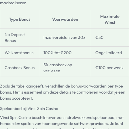
maximaliseren.
Maximale
Type Bonus
Voorwaarden
Winst
No Deposit
Inzetvereisten van 30x
€50
Bonus
Welkomstbonus
100% tot €200
Ongelimiteerd
5% cashback op
Cashback Bonus
€100 per week
verliezen
Zoals de tabel aangeeft, verschillen de bonusvoorwaarden per type
bonus. Het is essentieel om deze details te controleren voordat je een
bonus accepteert.
Spelaanbod bij Vinci Spin Casino
Vinci Spin Casino beschikt over een indrukwekkend spelaanbod, met
honderden spellen van toonaangevende softwareproviders. Je kunt