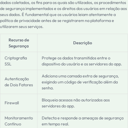
dados coletados, os fins para os quais são utilizados, os procedimentos
de segurança implementados e os direitos dos usuários em relação aos
seus dados. É fundamental que os usuários leiam atentamente a
política de privacidade antes de se registrarem na plataforma e
utilizarem seus serviços.
Recurso de
Descrição
Segurança
Criptografia
Protege os dados transmitidos entre o
SSL
dispositivo do usuário e os servidores do app.
Adiciona uma camada extra de segurança,
Autenticação
exigindo um código de verificação além da
de Dois Fatores
senha.
Bloqueia acessos não autorizados aos
Firewall
servidores do app.
Monitoramento
Detecta e responde a ameaças de segurança
Contínuo
em tempo real.