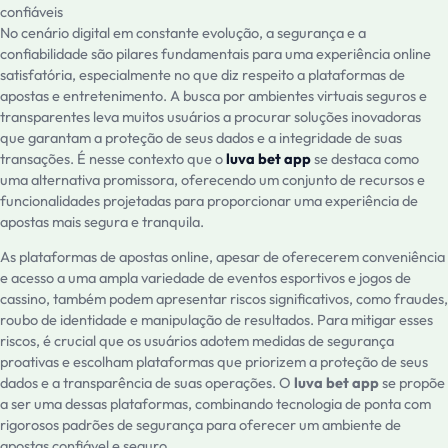
confiáveis
No cenário digital em constante evolução, a segurança e a
confiabilidade são pilares fundamentais para uma experiência online
satisfatória, especialmente no que diz respeito a plataformas de
apostas e entretenimento. A busca por ambientes virtuais seguros e
transparentes leva muitos usuários a procurar soluções inovadoras
que garantam a proteção de seus dados e a integridade de suas
transações. É nesse contexto que o
luva bet app
se destaca como
uma alternativa promissora, oferecendo um conjunto de recursos e
funcionalidades projetadas para proporcionar uma experiência de
apostas mais segura e tranquila.
As plataformas de apostas online, apesar de oferecerem conveniência
e acesso a uma ampla variedade de eventos esportivos e jogos de
cassino, também podem apresentar riscos significativos, como fraudes,
roubo de identidade e manipulação de resultados. Para mitigar esses
riscos, é crucial que os usuários adotem medidas de segurança
proativas e escolham plataformas que priorizem a proteção de seus
dados e a transparência de suas operações. O
luva bet app
se propõe
a ser uma dessas plataformas, combinando tecnologia de ponta com
rigorosos padrões de segurança para oferecer um ambiente de
apostas confiável e seguro.