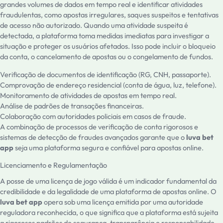
grandes volumes de dados em tempo real e identificar atividades
fraudulentas, como apostas irregulares, saques suspeitos e tentativas
de acesso não autorizado. Quando uma atividade suspeita é
detectada, a plataforma toma medidas imediatas para investigar a
situação e proteger os usuários afetados. Isso pode incluir o bloqueio
da conta, o cancelamento de apostas ou o congelamento de fundos.
Verificação de documentos de identificação (RG, CNH, passaporte).
Comprovação de endereço residencial (conta de água, luz, telefone).
Monitoramento de atividades de apostas em tempo real.
Análise de padrões de transações financeiras.
Colaboração com autoridades policiais em casos de fraude.
A combinação de processos de verificação de conta rigorosos e
sistemas de detecção de fraudes avançados garante que o
luva bet
app
seja uma plataforma segura e confiável para apostas online.
Licenciamento e Regulamentação
A posse de uma licença de jogo válida é um indicador fundamental da
credibilidade e da legalidade de uma plataforma de apostas online. O
luva bet app
opera sob uma licença emitida por uma autoridade
reguladora reconhecida, o que significa que a plataforma está sujeita
a rigorosos padrões de segurança, transparência e responsabilidade