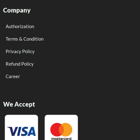
Company
Authorization
Terms & Condition
Privacy Policy
Refund Policy
Career
We Accept