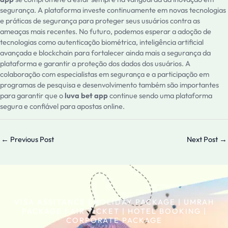
segurança. A plataforma investe continuamente em novas tecnologias
e práticas de segurança para proteger seus usuários contra as
ameaças mais recentes. No futuro, podemos esperar a adoção de
tecnologias como autenticação biométrica, inteligência artificial
avançada e blockchain para fortalecer ainda mais a segurança da
plataforma e garantir a proteção dos dados dos usuários. A
colaboração com especialistas em segurança e a participação em
programas de pesquisa e desenvolvimento também são importantes
para garantir que o
luva bet app
continue sendo uma plataforma
segura e confiável para apostas online.
←
Previous Post
Next Post
→
VISA ASSITANCE | HOLIDAY PACKAGE | UMRAH
PACKAGE | AIR TICKET | HOTEL BOOKING |
CORPORATE PACKAGE