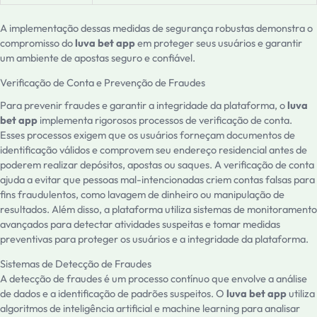
A implementação dessas medidas de segurança robustas demonstra o
compromisso do
luva bet app
em proteger seus usuários e garantir
um ambiente de apostas seguro e confiável.
Verificação de Conta e Prevenção de Fraudes
Para prevenir fraudes e garantir a integridade da plataforma, o
luva
bet app
implementa rigorosos processos de verificação de conta.
Esses processos exigem que os usuários forneçam documentos de
identificação válidos e comprovem seu endereço residencial antes de
poderem realizar depósitos, apostas ou saques. A verificação de conta
ajuda a evitar que pessoas mal-intencionadas criem contas falsas para
fins fraudulentos, como lavagem de dinheiro ou manipulação de
resultados. Além disso, a plataforma utiliza sistemas de monitoramento
avançados para detectar atividades suspeitas e tomar medidas
preventivas para proteger os usuários e a integridade da plataforma.
Sistemas de Detecção de Fraudes
A detecção de fraudes é um processo contínuo que envolve a análise
de dados e a identificação de padrões suspeitos. O
luva bet app
utiliza
algoritmos de inteligência artificial e machine learning para analisar