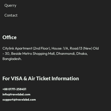
Querry
Contact
Office
Citylink Apartment (2nd Floor), House: 1/A, Road:13 (New) Old
- 30, Beside Metro Shopping Mall, Dhanmondi, Dhaka,
Bangladesh.
For VISA & Air Ticket Information
+88 01711‑258451
info@travelzbd.com
support@travelzbd.com