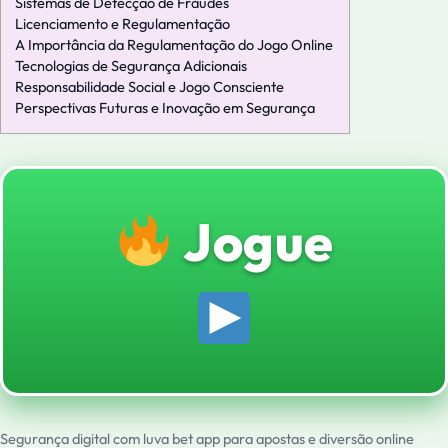
Sistemas de Detecção de Fraudes
Licenciamento e Regulamentação
A Importância da Regulamentação do Jogo Online
Tecnologias de Segurança Adicionais
Responsabilidade Social e Jogo Consciente
Perspectivas Futuras e Inovação em Segurança
Jogue
Segurança digital com luva bet app para apostas e diversão online