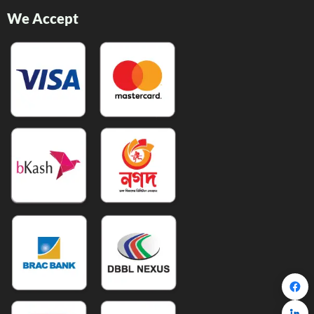
We Accept