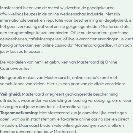
Mastercard is een van de meest wijdverbreide goedgekeurde
afwikkelings keuzes in de online weddenschap industrie. Met zijn
internationale bereik en reputatie voor bescherming en degelijkheid, is
het geen verrassing dat veel online gokgelegenheden Mastercard als
een terugbetalings keuze aanbieden. Of je nu de voorkeur geeft aan
gelegenheden, tafelvideospellen, of live leverancier ervaringen, je kunt
handig ontdekken een online casino dat Mastercard goedkeurt om aan
jouw keuzes te passen.
De Voordelen van het Het gebruiken van Mastercard bij Online
Casinowebsites
Het gebruik maken van Mastercard bij online casino’s komt met
verschillende voordelen. Hier zijn een paar van de vitale voordelen:
Veiligheid:
Mastercard integreert geavanceerde bescherming
attributen, waaronder versleuteling en bedrog verdediging, om ervoor
te zorgen dat jouw monetaire informatie veilig is.
Tegenmoetkoming:
Met Mastercard kun je onmiddellijke stortingen
doen, wat jou in staat stelt om je favoriete online casino spellen direct
te spelen. Daarnaast bieden vele online gokbedrijven ook snelle en
handige opnames naar jouw Mastercard.