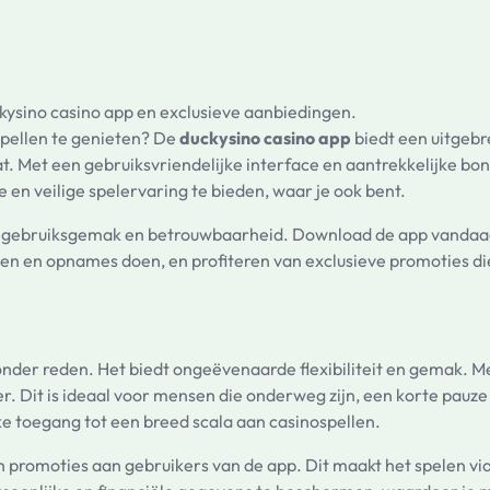
ysino casino app en exclusieve aanbiedingen.
pellen te genieten? De
duckysino casino app
biedt een uitgebre
t. Met een gebruiksvriendelijke interface en aantrekkelijke bon
en veilige spelervaring te bieden, waar je ook bent.
p gebruiksgemak en betrouwbaarheid. Download de app vandaag
gen en opnames doen, en profiteren van exclusieve promoties di
zonder reden. Het biedt ongeëvenaarde flexibiliteit en gemak. M
ter. Dit is ideaal voor mensen die onderweg zijn, een korte pa
ke toegang tot een breed scala aan casinospellen.
 promoties aan gebruikers van de app. Dit maakt het spelen vi