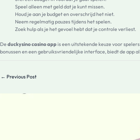
Speel alleen met geld dat je kunt missen.
Houd je aan je budget en overschrijd het niet.
Neem regelmatig pauzes tijdens het spelen.
Zoek hulp als je het gevoel hebt dat je controle verliest.
De
duckysino casino app
is een uitstekende keuze voor speler
bonussen en een gebruiksvriendelijke interface, biedt de app al
←
Previous Post