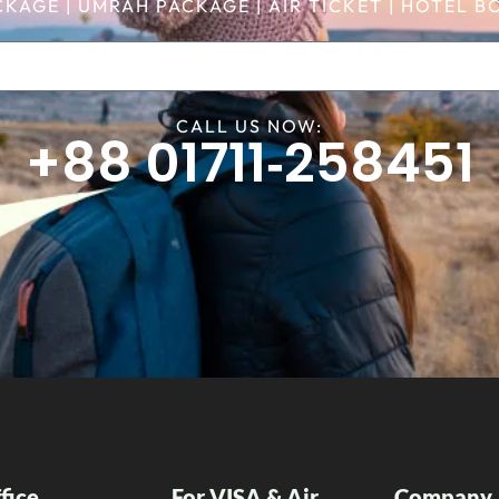
CKAGE | UMRAH PACKAGE | AIR TICKET | HOTEL
CALL US NOW:
+88 01711‑258451
fice
For VISA & Air
Company