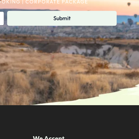
 BOOKING | CORPORATE PACKAGE
Submit
We Accept