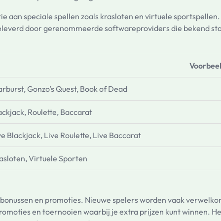
e aan speciale spellen zoals krasloten en virtuele sportspellen. 
 geleverd door gerenommeerde softwareproviders die bekend staa
Voorbee
arburst, Gonzo’s Quest, Book of Dead
ackjack, Roulette, Baccarat
ve Blackjack, Live Roulette, Live Baccarat
asloten, Virtuele Sporten
 bonussen en promoties. Nieuwe spelers worden vaak verwelko
promoties en toernooien waarbij je extra prijzen kunt winnen. H