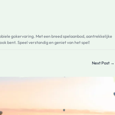
mobiele gokervaring. Met een breed spelaanbod, aantrekkelijke
ook bent. Speel verstandig en geniet van het spel!
Next Post
→