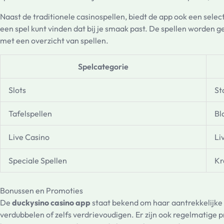
Naast de traditionele casinospellen, biedt de app ook een selecti
een spel kunt vinden dat bij je smaak past. De spellen worden
met een overzicht van spellen.
Spelcategorie
Slots
St
Tafelspellen
Bl
Live Casino
Li
Speciale Spellen
Kr
Bonussen en Promoties
De
duckysino casino app
staat bekend om haar aantrekkelijke
verdubbelen of zelfs verdrievoudigen. Er zijn ook regelmatige 