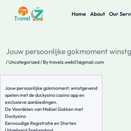
Skip
to
Home
About
Our Serv
content
Jouw persoonlijke gokmoment winstge
/
Uncategorized
/ By
travelz.web01@gmail.com
Jouw persoonlijke gokmoment: winstgevend
spelen met de duckysino casino app en
exclusieve aanbiedingen.
De Voordelen van Mobiel Gokken met
Duckysino
Eenvoudige Registratie en Storten
Uitgebreid Spelaanbod