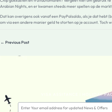
Chip gokkasten en fruitautomaten? Vergeet niet om gebruik te
Arabian Nights, en er kwamen steeds meer spellen op de markt
Dat kan overigens ook vanaf een PayPalsaldo, als je dat hebt (b
om via een andere manier geld te storten op je account. Toch w
←
Previous Post
VISA ASSITANCE | HOLIDAY PA