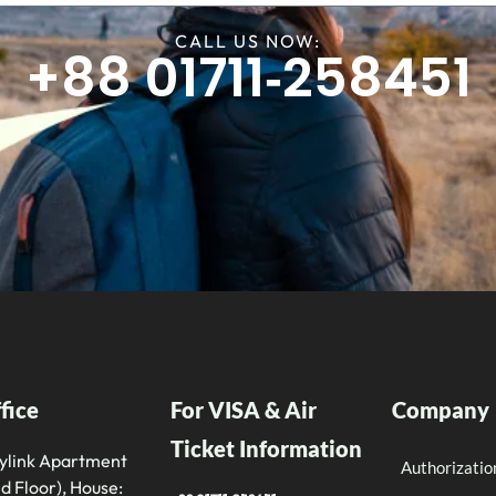
CALL US NOW:
+88 01711‑258451
fice
For VISA & Air
Company
Ticket Information
tylink Apartment
Authorizatio
d Floor), House: