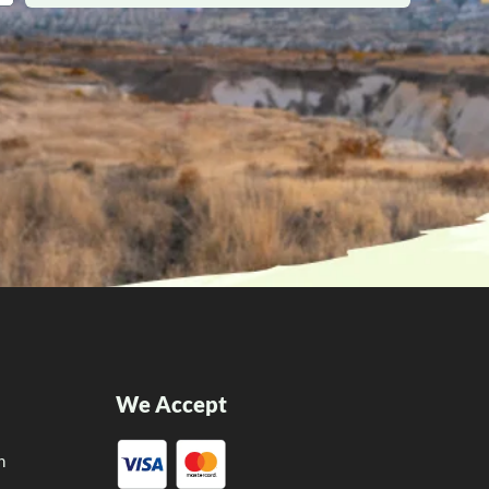
We Accept
n