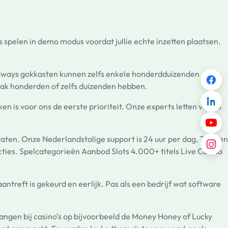
s spelen in demo modus voordat jullie echte inzetten plaatsen.
egaways gokkasten kunnen zelfs enkele honderdduizenden
vaak honderden of zelfs duizenden hebben.
en is voor ons de eerste prioriteit. Onze experts letten vooral
aten. Onze Nederlandstalige support is 24 uur per dag, 7 dagen
ncties. Spelcategorieën Aanbod Slots 4.000+ titels Live Casino
antreft is gekeurd en eerlijk. Pas als een bedrijf wat software
angen bij casino’s op bijvoorbeeld de Money Honey of Lucky