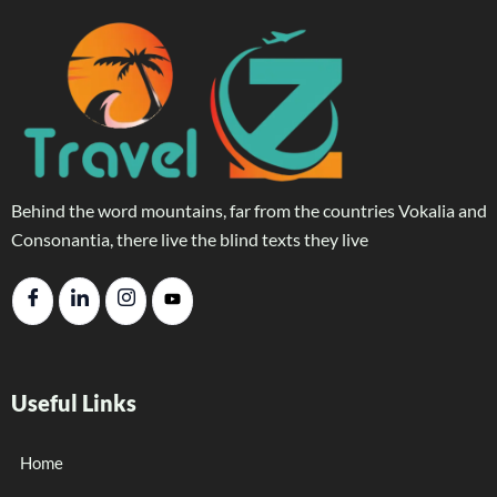
Behind the word mountains, far from the countries Vokalia and
Consonantia, there live the blind texts they live
Useful Links
Home