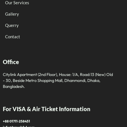
Our Services
Gallery
Querry
Contact
Office
Citylink Apartment (2nd Floor), House: 1/A, Road:13 (New) Old
- 30, Beside Metro Shopping Mall, Dhanmondi, Dhaka,
Bangladesh.
For VISA & Air Ticket Information
+88 01711‑258451