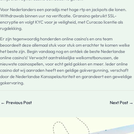
Voor Nederlanders een paradijs met hoge rtp en jackpots die lonen.
Withdrawals binnen uur na verificatie. Gransino gebruikt SSL-
encryptie en volgt KYC voor je veiligheid, met Curacao licentie als
rugdekking.
Er zijn tegenwoordig honderden online casino’s en ons team
beoordeelt deze allemaal stuk voor stuk om erachter te komen welke
het beste zijn. Begin vandaag nog en ontdek de beste Nederlandse
online casino’s! Verwacht aantrekkelijke welkomstbonussen, de
nieuwste casinospellen, voor echt geld gokken en meer. Ieder online
casino dat wij aanraden heeft een geldige gokvergunning, verschaft
door de Nederlandse Kansspelautoriteit en garandeert een geweldige
gokervaring.
←
Previous Post
Next Post
→