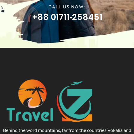
CALL US NOW:
+88 01711‑258451
Behind the word mountains, far from the countries Vokalia and