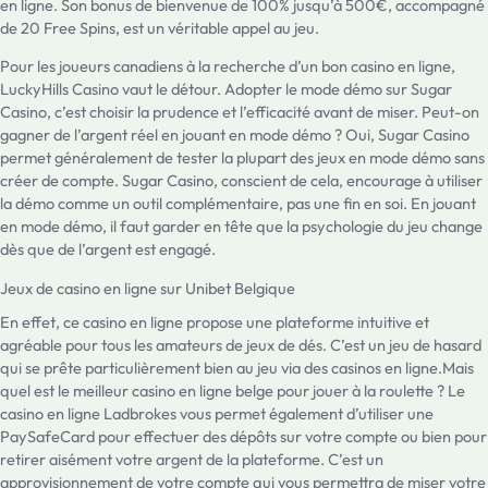
en ligne. Son bonus de bienvenue de 100% jusqu’à 500€, accompagné
de 20 Free Spins, est un véritable appel au jeu.
Pour les joueurs canadiens à la recherche d’un bon casino en ligne,
LuckyHills Casino vaut le détour. Adopter le mode démo sur Sugar
Casino, c’est choisir la prudence et l’efficacité avant de miser. Peut-on
gagner de l’argent réel en jouant en mode démo ? Oui, Sugar Casino
permet généralement de tester la plupart des jeux en mode démo sans
créer de compte. Sugar Casino, conscient de cela, encourage à utiliser
la démo comme un outil complémentaire, pas une fin en soi. En jouant
en mode démo, il faut garder en tête que la psychologie du jeu change
dès que de l’argent est engagé.
Jeux de casino en ligne sur Unibet Belgique
En effet, ce casino en ligne propose une plateforme intuitive et
agréable pour tous les amateurs de jeux de dés. C’est un jeu de hasard
qui se prête particulièrement bien au jeu via des casinos en ligne.Mais
quel est le meilleur casino en ligne belge pour jouer à la roulette ? Le
casino en ligne Ladbrokes vous permet également d’utiliser une
PaySafeCard pour effectuer des dépôts sur votre compte ou bien pour
retirer aisément votre argent de la plateforme. C’est un
approvisionnement de votre compte qui vous permettra de miser votre