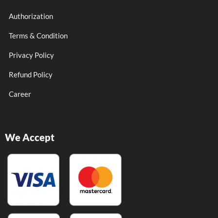
Authorization
Terms & Condition
Privacy Policy
Refund Policy
Career
We Accept