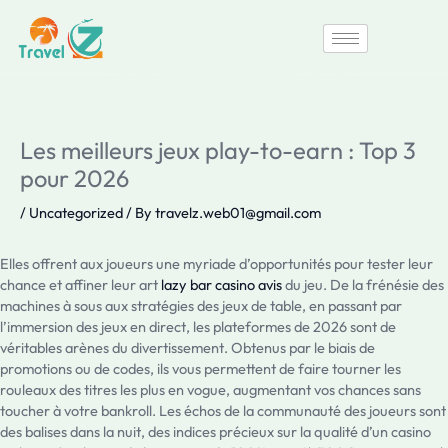
Skip
to
content
Les meilleurs jeux play-to-earn : Top 3
pour 2026
/
Uncategorized
/ By
travelz.web01@gmail.com
Elles offrent aux joueurs une myriade d’opportunités pour tester leur
chance et affiner leur art
lazy bar casino avis
du jeu. De la frénésie des
machines à sous aux stratégies des jeux de table, en passant par
l’immersion des jeux en direct, les plateformes de 2026 sont de
véritables arènes du divertissement. Obtenus par le biais de
promotions ou de codes, ils vous permettent de faire tourner les
rouleaux des titres les plus en vogue, augmentant vos chances sans
toucher à votre bankroll. Les échos de la communauté des joueurs sont
des balises dans la nuit, des indices précieux sur la qualité d’un casino