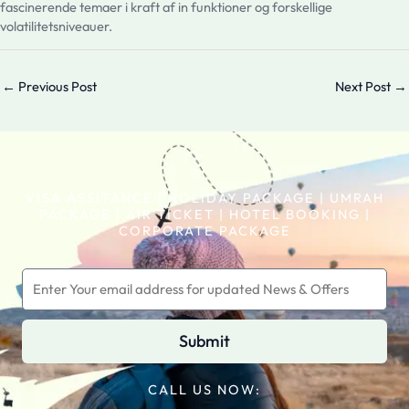
fascinerende temaer i kraft af in funktioner og forskellige
volatilitetsniveauer.
←
Previous Post
Next Post
→
VISA ASSITANCE | HOLIDAY PACKAGE | UMRAH
PACKAGE | AIR TICKET | HOTEL BOOKING |
CORPORATE PACKAGE
Submit
CALL US NOW: