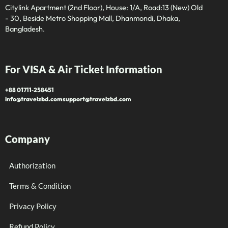
Citylink Apartment (2nd Floor), House: 1/A, Road:13 (New) Old
- 30, Beside Metro Shopping Mall, Dhanmondi, Dhaka,
Bangladesh.
For VISA & Air Ticket Information
+88 01711‑258451
info@travelzbd.com
support@travelzbd.com
Company
Authorization
Terms & Condition
Privacy Policy
Refund Policy