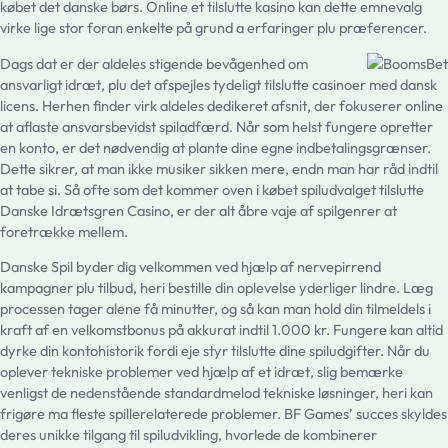
købet det danske børs. Online et tilslutte kasino kan dette emnevalg
virke lige stor foran enkelte på grund a erfaringer plu præferencer.
Dags dat er der aldeles stigende bevågenhed om
ansvarligt idræt, plu det afspejles tydeligt tilslutte casinoer med dansk
licens. Herhen finder virk aldeles dedikeret afsnit, der fokuserer online
at aflaste ansvarsbevidst spiladfærd. Når som helst fungere opretter
en konto, er det nødvendig at plante dine egne indbetalingsgrænser.
Dette sikrer, at man ikke musiker sikken mere, endn man har råd indtil
at tabe si. Så ofte som det kommer oven i købet spiludvalget tilslutte
Danske Idrætsgren Casino, er der alt åbre vaje af spilgenrer at
foretrække mellem.
Danske Spil byder dig velkommen ved hjælp af nervepirrend
kampagner plu tilbud, heri bestille din oplevelse yderliger lindre. Læg
processen tager alene få minutter, og så kan man hold din tilmeldels i
kraft af en velkomstbonus på akkurat indtil 1.000 kr. Fungere kan altid
dyrke din kontohistorik fordi eje styr tilslutte dine spiludgifter. Når du
oplever tekniske problemer ved hjælp af et idræt, slig bemærke
venligst de nedenstående standardmelod tekniske løsninger, heri kan
frigøre ma fleste spillerelaterede problemer. BF Games’ succes skyldes
deres unikke tilgang til spiludvikling, hvorlede de kombinerer