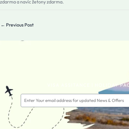
zdarma a navíc žetony zdarma.
←
Previous Post
VISA ASSITANCE | HOLIDAY PA