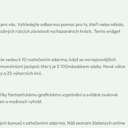
ů pro vás. Vyhledejte odbornou pomoc pro ty, kteří nebo někdo,
žných rizicích závislosti na hazardních hrách.
Tento widget
ykle vedou k 10 roztočením zdarma, když se na nejnovějších
dce monstrózní jackpot, který je 5 100násobkem sázky. Nové válce
 a 25 výherních linií.
 Díky fantastickému grafickému vyprávění a svůdné zvukové
jen o možnosti vyhrát.
inových bonusů s zatočeními zdarma. Náš seznam žádaných online