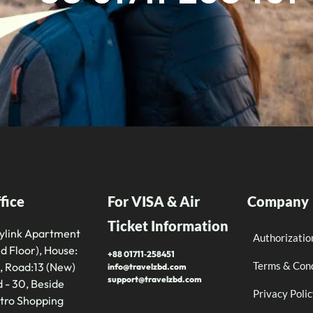
fice
For VISA & Air
Company
Ticket Information
tylink Apartment
Authorizatio
d Floor), House:
+88 01711‑258451
Terms & Cond
, Road:13 (New)
info@travelzbd.com
support@travelzbd.com
 - 30, Beside
Privacy Poli
tro Shopping