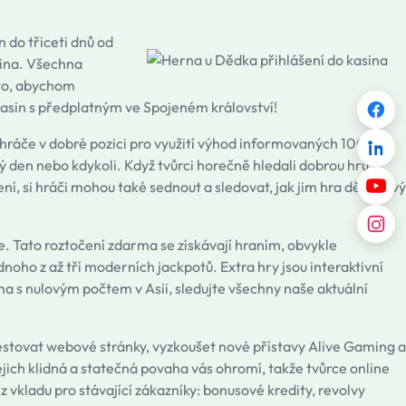
n do třiceti dnů od
sina. Všechna
to, abychom
kasin s předplatným ve Spojeném království!
 hráče v dobré pozici pro využití výhod informovaných 100%
ý den nebo kdykoli. Když tvůrci horečně hledali dobrou hru s
ní, si hráči mohou také sednout a sledovat, jak jim hra dělá nový
e. Tato roztočení zdarma se získávají hraním, obvykle
oho z až tří moderních jackpotů. Extra hry jsou interaktivní
ma s nulovým počtem v Asii, sledujte všechny naše aktuální
testovat webové stránky, vyzkoušet nové přístavy Alive Gaming a
jich klidná a statečná povaha vás ohromí, takže tvůrce online
 vkladu pro stávající zákazníky: bonusové kredity, revolvy