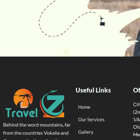
Useful Links
Of
Ci
Home
(2n
1/A
Our Services
Behind the word mountains, far
Old
Gallery
from the countries Vokalia and
Me