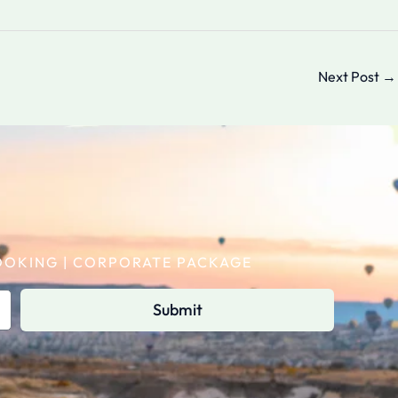
Next Post
→
 BOOKING | CORPORATE PACKAGE
Submit