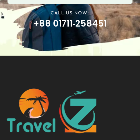
CALL US NOW:
+88 01711‑258451