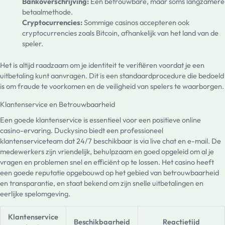
Bankoverschrijving:
Een betrouwbare, maar soms langzamere
betaalmethode.
Cryptocurrencies:
Sommige casinos accepteren ook
cryptocurrencies zoals Bitcoin, afhankelijk van het land van de
speler.
Het is altijd raadzaam om je identiteit te verifiëren voordat je een
uitbetaling kunt aanvragen. Dit is een standaardprocedure die bedoeld
is om fraude te voorkomen en de veiligheid van spelers te waarborgen.
Klantenservice en Betrouwbaarheid
Een goede klantenservice is essentieel voor een positieve online
casino-ervaring. Duckysino biedt een professioneel
klantenserviceteam dat 24/7 beschikbaar is via live chat en e-mail. De
medewerkers zijn vriendelijk, behulpzaam en goed opgeleid om al je
vragen en problemen snel en efficiënt op te lossen. Het casino heeft
een goede reputatie opgebouwd op het gebied van betrouwbaarheid
en transparantie, en staat bekend om zijn snelle uitbetalingen en
eerlijke spelomgeving.
Klantenservice
Beschikbaarheid
Reactietijd