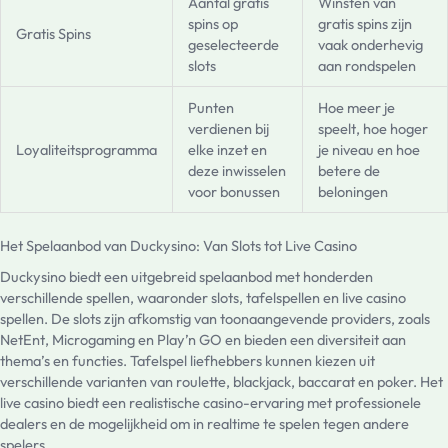
Aantal gratis
Winsten van
spins op
gratis spins zijn
Gratis Spins
geselecteerde
vaak onderhevig
slots
aan rondspelen
Punten
Hoe meer je
verdienen bij
speelt, hoe hoger
Loyaliteitsprogramma
elke inzet en
je niveau en hoe
deze inwisselen
betere de
voor bonussen
beloningen
Het Spelaanbod van Duckysino: Van Slots tot Live Casino
Duckysino biedt een uitgebreid spelaanbod met honderden
verschillende spellen, waaronder slots, tafelspellen en live casino
spellen. De slots zijn afkomstig van toonaangevende providers, zoals
NetEnt, Microgaming en Play’n GO en bieden een diversiteit aan
thema’s en functies. Tafelspel liefhebbers kunnen kiezen uit
verschillende varianten van roulette, blackjack, baccarat en poker. Het
live casino biedt een realistische casino-ervaring met professionele
dealers en de mogelijkheid om in realtime te spelen tegen andere
spelers.