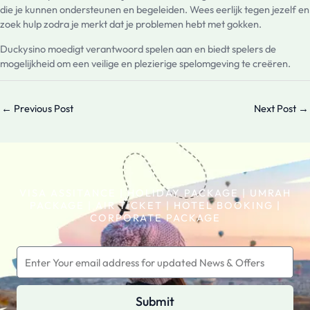
die je kunnen ondersteunen en begeleiden. Wees eerlijk tegen jezelf en
zoek hulp zodra je merkt dat je problemen hebt met gokken.
Duckysino moedigt verantwoord spelen aan en biedt spelers de
mogelijkheid om een veilige en plezierige spelomgeving te creëren.
←
Previous Post
Next Post
→
VISA ASSITANCE | HOLIDAY PACKAGE | UMRAH
PACKAGE | AIR TICKET | HOTEL BOOKING |
CORPORATE PACKAGE
Submit