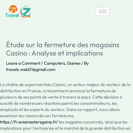
Skip
to
content
Étude sur la fermeture des magasins
Casino : Analyse et implications
Leave a Comment
/
Computers, Games
/ By
travelz.web01@gmail.com
La chaîne de supermarchés Casino, un acteur majeur du secteur de la
distribution en France, a récemment annoncé la fermeture de
plusieurs de ses points de vente à travers le pays. Cette décision a
suscité de nombreuses réactions parmi les consommateurs, les
employés et les experts du secteur. Dans ce rapport, nous allons
examiner les raisons de ces fermetures,
https://fr.aviamastersgame.fr/
les magasins concernés, ainsi que les
implications pour l’entreprise et le marché de la grande distribution en