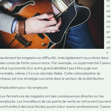
et
ur
es
ne
co
nc
er
ne
nt
pa
s
seulement les magasins en difficulté, mais également ceux situés dans
des zones de forte concurrence. Par exemple, un supermarché Casino
situé à proximité d’un autre grand détaillant peut être jugé non
rentable, même s’il a une clientèle fidèle. Cette rationalisation du
réseau est une stratégie courante dans le secteur de la distribution.
Implications pour les employés
Les fermetures de magasins ont des conséquences directes sur les
employés. Les travailleurs de ces points de vente se retrouvent souvent
confrontés à des incertitudes quant à leur avenir professionnel. Casino