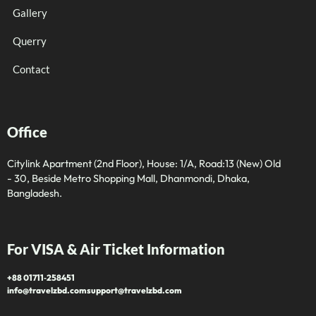
Gallery
Querry
Contact
Office
Citylink Apartment (2nd Floor), House: 1/A, Road:13 (New) Old
- 30, Beside Metro Shopping Mall, Dhanmondi, Dhaka,
Bangladesh.
For VISA & Air Ticket Information
+88 01711‑258451
info@travelzbd.com
support@travelzbd.com