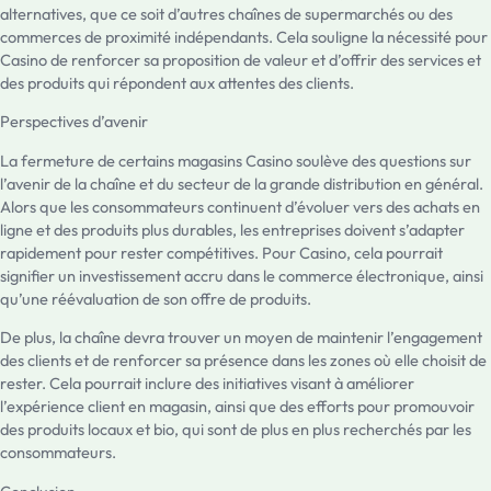
alternatives, que ce soit d’autres chaînes de supermarchés ou des
commerces de proximité indépendants. Cela souligne la nécessité pour
Casino de renforcer sa proposition de valeur et d’offrir des services et
des produits qui répondent aux attentes des clients.
Perspectives d’avenir
La fermeture de certains magasins Casino soulève des questions sur
l’avenir de la chaîne et du secteur de la grande distribution en général.
Alors que les consommateurs continuent d’évoluer vers des achats en
ligne et des produits plus durables, les entreprises doivent s’adapter
rapidement pour rester compétitives. Pour Casino, cela pourrait
signifier un investissement accru dans le commerce électronique, ainsi
qu’une réévaluation de son offre de produits.
De plus, la chaîne devra trouver un moyen de maintenir l’engagement
des clients et de renforcer sa présence dans les zones où elle choisit de
rester. Cela pourrait inclure des initiatives visant à améliorer
l’expérience client en magasin, ainsi que des efforts pour promouvoir
des produits locaux et bio, qui sont de plus en plus recherchés par les
consommateurs.