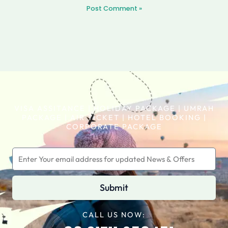
VISA ASSITANCE | HOLIDAY PACKAGE | UMRAH
PACKAGE | AIR TICKET | HOTEL BOOKING |
CORPORATE PACKAGE
Submit
CALL US NOW: