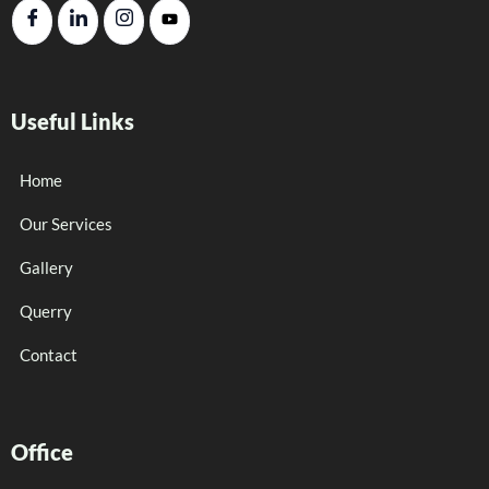
Useful Links
Home
Our Services
Gallery
Querry
Contact
Office