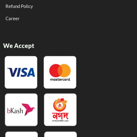
Refund Policy
Career
We Accept