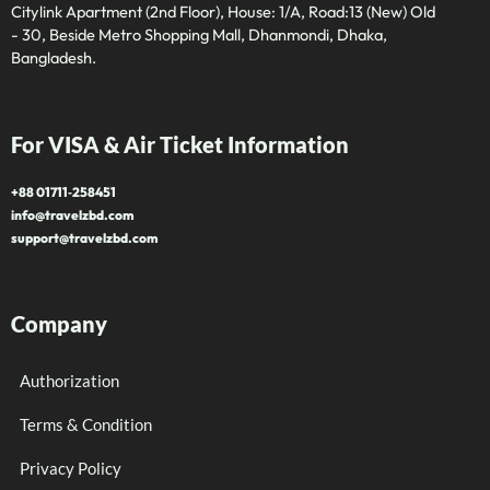
Citylink Apartment (2nd Floor), House: 1/A, Road:13 (New) Old
- 30, Beside Metro Shopping Mall, Dhanmondi, Dhaka,
Bangladesh.
For VISA & Air Ticket Information
+88 01711‑258451
info@travelzbd.com
support@travelzbd.com
Company
Authorization
Terms & Condition
Privacy Policy