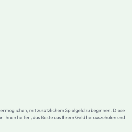
 ermöglichen, mit zusätzlichem Spielgeld zu beginnen. Diese
n Ihnen helfen, das Beste aus Ihrem Geld herauszuholen und