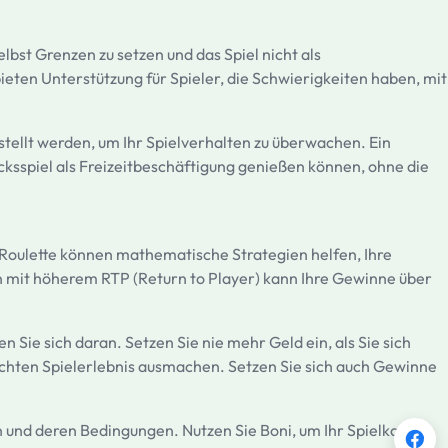
elbst Grenzen zu setzen und das Spiel nicht als
eten Unterstützung für Spieler, die Schwierigkeiten haben, mit
estellt werden, um Ihr Spielverhalten zu überwachen. Ein
ücksspiel als Freizeitbeschäftigung genießen können, ohne die
er Roulette können mathematische Strategien helfen, Ihre
 mit höherem RTP (Return to Player) kann Ihre Gewinne über
n Sie sich daran. Setzen Sie nie mehr Geld ein, als Sie sich
echten Spielerlebnis ausmachen. Setzen Sie sich auch Gewinne
n und deren Bedingungen. Nutzen Sie Boni, um Ihr Spielkapital