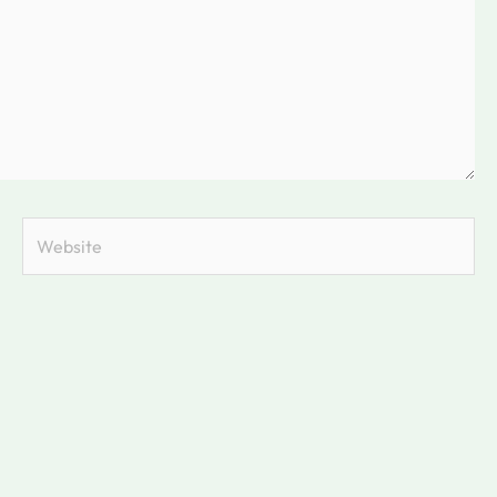
Website