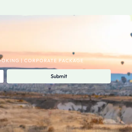
 BOOKING | CORPORATE PACKAGE
Submit