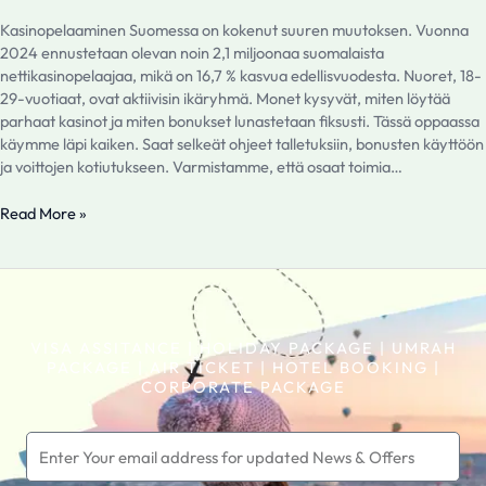
Kotiutat
Kasinopelaaminen Suomessa on kokenut suuren muutoksen. Vuonna
Voittosi
2024 ennustetaan olevan noin 2,1 miljoonaa suomalaista
Heti
nettikasinopelaajaa, mikä on 16,7 % kasvua edellisvuodesta. Nuoret, 18-
29-vuotiaat, ovat aktiivisin ikäryhmä. Monet kysyvät, miten löytää
parhaat kasinot ja miten bonukset lunastetaan fiksusti. Tässä oppaassa
käymme läpi kaiken. Saat selkeät ohjeet talletuksiin, bonusten käyttöön
ja voittojen kotiutukseen. Varmistamme, että osaat toimia…
Read More »
VISA ASSITANCE | HOLIDAY PACKAGE | UMRAH
PACKAGE | AIR TICKET | HOTEL BOOKING |
CORPORATE PACKAGE