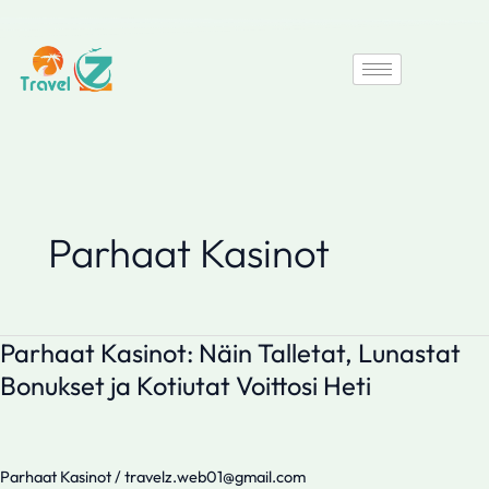
Skip
to
content
Parhaat Kasinot
Parhaat
Parhaat Kasinot: Näin Talletat, Lunastat
Kasinot:
Bonukset ja Kotiutat Voittosi Heti
Näin
Talletat,
Lunastat
Bonukset
Parhaat Kasinot
/
travelz.web01@gmail.com
ja