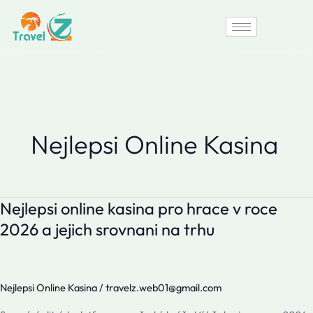
Skip
to
content
Nejlepsi Online Kasina
Nejlepsi
Nejlepsi online kasina pro hrace v roce
online
2026 a jejich srovnani na trhu
kasina
pro
hrace
v
Nejlepsi Online Kasina
/
travelz.web01@gmail.com
roce
2026