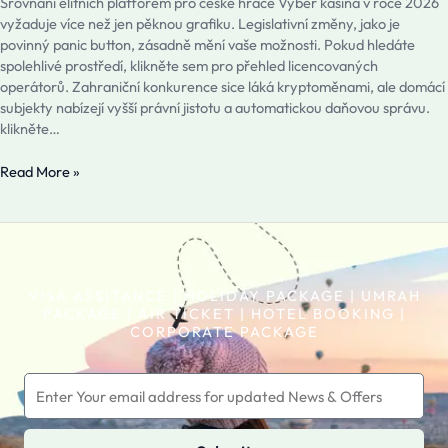
Srovnání elitních platforem pro české hráče Výběr kasina v roce 2026
a
vyžaduje více než jen pěknou grafiku. Legislativní změny, jako je
jejich
povinný panic button, zásadně mění vaše možnosti. Pokud hledáte
srovnani
spolehlivé prostředí, klikněte sem pro přehled licencovaných
na
operátorů. Zahraniční konkurence sice láká kryptoměnami, ale domácí
trhu
subjekty nabízejí vyšší právní jistotu a automatickou daňovou správu.
klikněte…
Read More »
VISA ASSITANCE | HOLIDAY PACKAGE | UMRAH
PACKAGE | AIR TICKET | HOTEL BOOKING |
CORPORATE PACKAGE