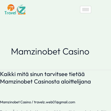
Skip
to
content
Mamzinobet Casino
Kaikki
Kaikki mitä sinun tarvitsee tietää
mitä
Mamzinobet Casinosta aloittelijana
sinun
tarvitsee
tietää
Mamzinobet
Mamzinobet Casino
/
travelz.web01@gmail.com
Casinosta
aloittelijana