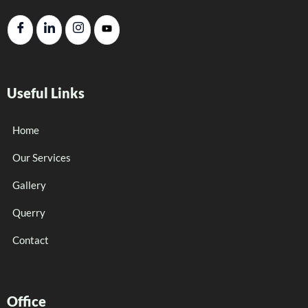
Useful Links
Home
Our Services
Gallery
Querry
Contact
Office