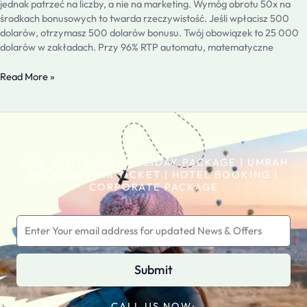
jednak patrzeć na liczby, a nie na marketing. Wymóg obrotu 50x na
środkach bonusowych to twarda rzeczywistość. Jeśli wpłacisz 500
dolarów, otrzymasz 500 dolarów bonusu. Twój obowiązek to 25 000
dolarów w zakładach. Przy 96% RTP automatu, matematyczne
Read More »
VISA ASSITANCE | HOLIDAY PACKAGE | UMRAH
PACKAGE | AIR TICKET | HOTEL BOOKING |
CORPORATE PACKAGE
Submit
CALL US NOW: