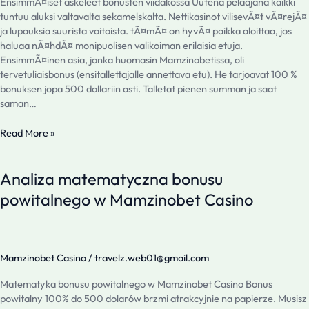
EnsimmÃ¤iset askeleet bonusten viidakossa Uutena pelaajana kaikki
tuntuu aluksi valtavalta sekamelskalta. Nettikasinot vilisevÃ¤t vÃ¤rejÃ¤
ja lupauksia suurista voitoista. tÃ¤mÃ¤ on hyvÃ¤ paikka aloittaa, jos
haluaa nÃ¤hdÃ¤ monipuolisen valikoiman erilaisia etuja.
EnsimmÃ¤inen asia, jonka huomasin Mamzinobetissa, oli
tervetuliaisbonus (ensitallettajalle annettava etu). He tarjoavat 100 %
bonuksen jopa 500 dollariin asti. Talletat pienen summan ja saat
saman…
Read More »
Analiza
Analiza matematyczna bonusu
matematyczna
powitalnego w Mamzinobet Casino
bonusu
powitalnego
w
Mamzinobet
Mamzinobet Casino
/
travelz.web01@gmail.com
Casino
Matematyka bonusu powitalnego w Mamzinobet Casino Bonus
powitalny 100% do 500 dolarów brzmi atrakcyjnie na papierze. Musisz