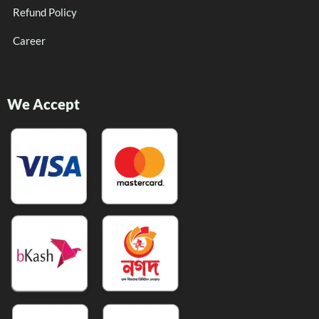
Refund Policy
Career
We Accept