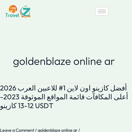
Skip
to
content
goldenblaze online ar
أفضل كازينو اون لاين 1# للاعبين العرب 2026
أفضل
كازينو
أعلى المكافآت️ قائمة المواقع الموثوقة 2023-
اون
12-13 كازينو USDT
لاين
1#
للاعبين
العرب
2026
Leave a Comment
/
goldenblaze online ar
/