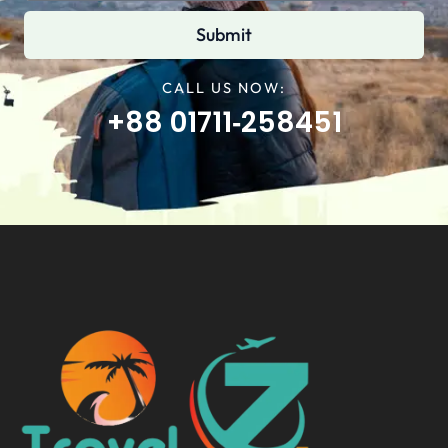
Submit
CALL US NOW:
+88 01711‑258451