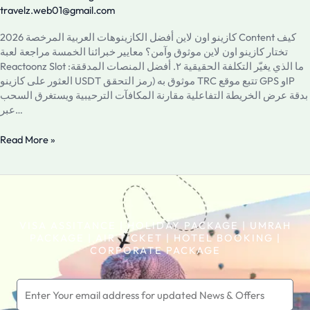
أعلى
travelz.web01@gmail.com
المكافآت️
كازينو اون لاين أفضل الكازينوهات العربية المرخصة 2026 Content كيف
قائمة
تختار كازينو اون لاين موثوق وآمن؟ معايير خبرائنا الخمسة مراجعة لعبة
المواقع
Reactoonz Slot ما الذي يغيّر التكلفة الحقيقية ٢. أفضل المنصات المدققة:
الموثوقة
العثور على كازينو USDT موثوق به (رمز التحقق TRC تتبع موقع GPS وIP
2023-
بدقة عرض الخريطة التفاعلية مقارنة المكافآت الترحيبية ويستغرق السحب
12-
عبر…
13
كازينو
Read More »
USDT
VISA ASSITANCE | HOLIDAY PACKAGE | UMRAH
PACKAGE | AIR TICKET | HOTEL BOOKING |
CORPORATE PACKAGE