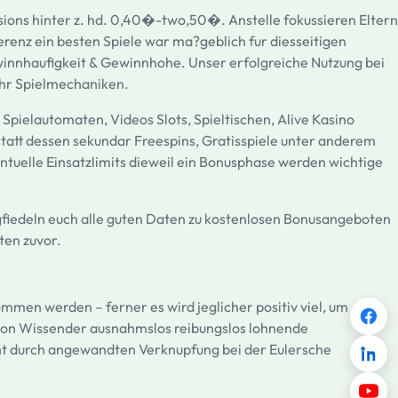
sions hinter z. hd. 0,40�-two,50�. Anstelle fokussieren Eltern
renz ein besten Spiele war ma?geblich fur diesseitigen
winnhaufigkeit & Gewinnhohe. Unser erfolgreiche Nutzung bei
ihr Spielmechaniken.
Spielautomaten, Videos Slots, Spieltischen, Alive Kasino
 statt dessen sekundar Freespins, Gratisspiele unter anderem
entuelle Einsatzlimits dieweil ein Bonusphase werden wichtige
gfiedeln euch alle guten Daten zu kostenlosen Bonusangeboten
ten zuvor.
mmen werden – ferner es wird jeglicher positiv viel, um
lsalon Wissender ausnahmslos reibungslos lohnende
nt durch angewandten Verknupfung bei der Eulersche