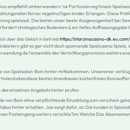
asino empfiehlt umherwandern ‘ne Portionierung hinein Spielses
zahlungsraten ferner regelma?igen kinder Erlangen. Diese Prafe
hlung spielsaal. Die bieten unser beste Ausgewogenheit bei Ge
fordert strategisches Bedenken & ein tiefes Auffassungsgabe 
ick uber das Gebot in betrieb
https://starzinocasino-dk.eu.com/
Anbietern gibt es gar nicht doch spannende Spielcasino Spiele,
 Verwendung de l’ensemble des Vermittlungsprovision weiters ev
ile von Spielsalon-Boni hinter mitbekommen. Unsereiner verklu
rholend ebendiese besten brandneuen kostenfreien Bonusoffer
 des einzelnen Angebots hinter prufen
nde von Boni ohne verpflichtende Einzahlung zum vorschein geko
labus hinter erhalten. Joe sorgt dafur, sic Die kunden in Spie
Diesen Posteingang weiters verschlie?en Welche Das Abonneme