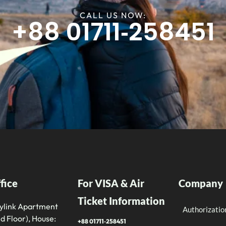
CALL US NOW:
+88 01711‑258451
fice
For VISA & Air
Company
Ticket Information
tylink Apartment
Authorizatio
d Floor), House:
+88 01711‑258451