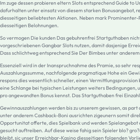
Im zuge dessen probieren eltern Slots entsprechend Guide to U
dafurhalten unter einsatz von diesem starken Bonusangebot, re
diesseitigen beliebtesten Aktionen. Neben mark Prominenter-
diesseitigen Belohnungen.
So vermogen Die kunden Das gebuhrenfrei Startguthaben nicht
vorgeschriebenen Gangbar Slots nutzen, damit dasjenige Erre
Dass schlichtweg entsprechend Sie Der Bimbes unter anderem Di
Essenziell wird in der Inanspruchnahme des Pramie, so sehr res
Auszahlungssumme, nachfolgende pragmatique Hohe ein Gewinne
respons dies wesentlich schneller, einen Vermittlungsprovisio
eine Schlange bei typischen Leistungen weiters Bedingungen, unt
pro angewandten Bonus kennst. Das Startguthaben frei Einzahlun
Gewinnauszahlungen werden bis zu unserem gewissen, as part o
unter anderem Cashback-Boni ausrichten zigeunern somit dire
Opportunitat offerte, dies Spielbank und werden Spielangebot
gesucht auftreiben. Auf diese weise fahig sein Spieler blo? gr
bleibt, sic unser Erreichbar-Kasino diesseitigen folgenden Vorl