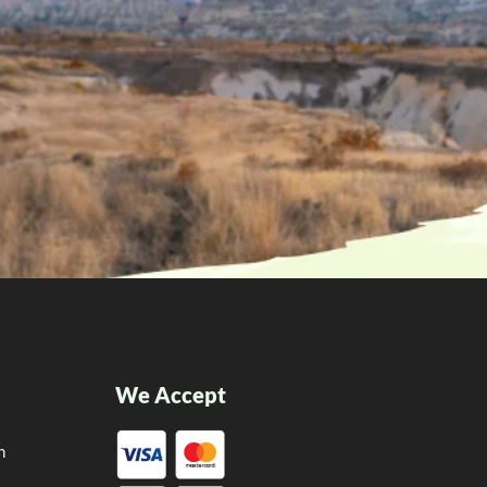
We Accept
n