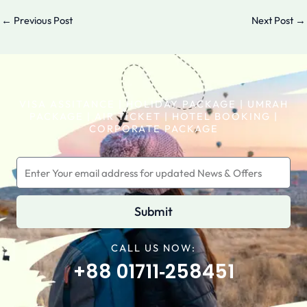
←
Previous Post
Next Post
→
VISA ASSITANCE | HOLIDAY PACKAGE | UMRAH
PACKAGE | AIR TICKET | HOTEL BOOKING |
CORPORATE PACKAGE
Submit
CALL US NOW:
+88 01711‑258451