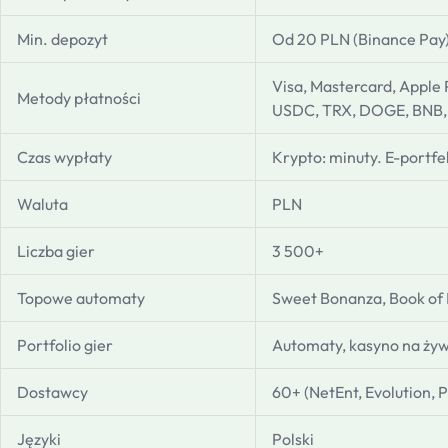
Min. depozyt
Od 20 PLN (Binance Pay) 
Visa, Mastercard, Apple 
Metody płatności
USDC, TRX, DOGE, BNB,
Czas wypłaty
Krypto: minuty. E-portfel
Waluta
PLN
Liczba gier
3 500+
Topowe automaty
Sweet Bonanza, Book of
Portfolio gier
Automaty, kasyno na żywo
Dostawcy
60+ (NetEnt, Evolution, 
Języki
Polski