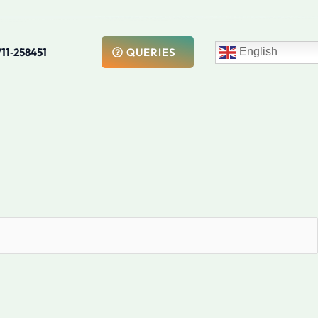
711‑258451
English
QUERIES