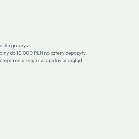
 dla graczy z
alny do 10 000 PLN na cztery depozyty,
tej stronie znajdziesz pełny przegląd