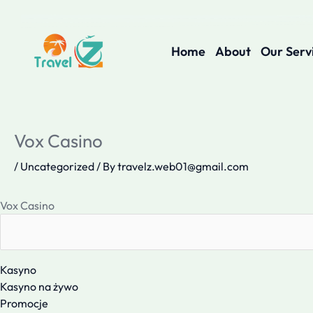
Skip
to
content
Home
About
Our Serv
Vox Casino
/
Uncategorized
/ By
travelz.web01@gmail.com
Vox Casino
Kasyno
Kasyno na żywo
Promocje