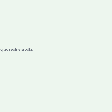
j za realne środki.