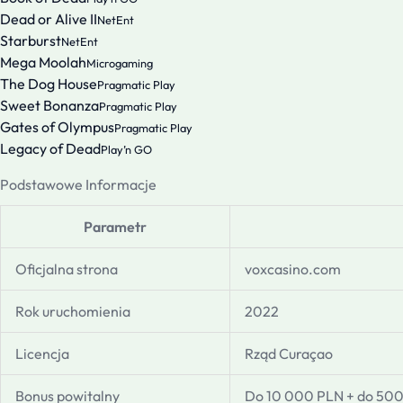
Dead or Alive II
NetEnt
Starburst
NetEnt
Mega Moolah
Microgaming
The Dog House
Pragmatic Play
Sweet Bonanza
Pragmatic Play
Gates of Olympus
Pragmatic Play
Legacy of Dead
Play’n GO
Podstawowe Informacje
Parametr
Oficjalna strona
voxcasino.com
Rok uruchomienia
2022
Licencja
Rząd Curaçao
Bonus powitalny
Do 10 000 PLN + do 500 