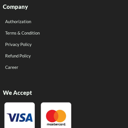
Company
Authorization
Terms & Condition
Privacy Policy
Refund Policy
Career
We Accept