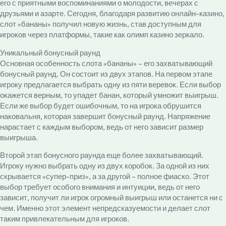
его с приятными воспоминаниями о молодости, вечерах с
друзьями и азарте. Сегодня, благодаря развитию онлайн-казино,
слот «бананы» получил новую жизнь, став доступным для
игроков через платформы, такие как олимп казино зеркало.
Уникальный бонусный раунд
Основная особенность слота «бананы» – его захватывающий
бонусный раунд. Он состоит из двух этапов. На первом этапе
игроку предлагается выбрать одну из пяти веревок. Если выбор
окажется верным, то упадет банан, который умножит выигрыш.
Если же выбор будет ошибочным, то на игрока обрушится
наковальня, которая завершит бонусный раунд. Напряжение
нарастает с каждым выбором, ведь от него зависит размер
выигрыша.
Второй этап бонусного раунда еще более захватывающий.
Игроку нужно выбрать одну из двух коробок. За одной из них
скрывается «супер-приз», а за другой – полное фиаско. Этот
выбор требует особого внимания и интуиции, ведь от него
зависит, получит ли игрок огромный выигрыш или останется ни с
чем. Именно этот элемент непредсказуемости и делает слот
таким привлекательным для игроков.