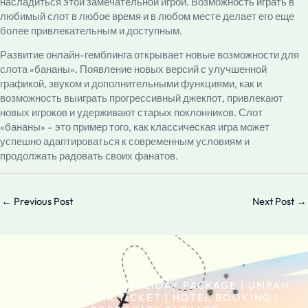
насладиться этой замечательной игрой. Возможность играть в
любимый слот в любое время и в любом месте делает его еще
более привлекательным и доступным.
Развитие онлайн-гемблинга открывает новые возможности для
слота «бананы». Появление новых версий с улучшенной
графикой, звуком и дополнительными функциями, как и
возможность выиграть прогрессивный джекпот, привлекают
новых игроков и удерживают старых поклонников. Слот
«бананы» – это пример того, как классическая игра может
успешно адаптироваться к современным условиям и
продолжать радовать своих фанатов.
←
Previous Post
Next Post
→
VISA ASSITANCE | HOLIDAY PACKAGE | UMRAH
PACKAGE | AIR TICKET | HOTEL BOOKING |