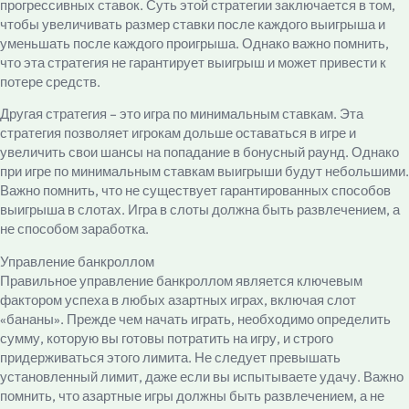
прогрессивных ставок. Суть этой стратегии заключается в том,
чтобы увеличивать размер ставки после каждого выигрыша и
уменьшать после каждого проигрыша. Однако важно помнить,
что эта стратегия не гарантирует выигрыш и может привести к
потере средств.
Другая стратегия – это игра по минимальным ставкам. Эта
стратегия позволяет игрокам дольше оставаться в игре и
увеличить свои шансы на попадание в бонусный раунд. Однако
при игре по минимальным ставкам выигрыши будут небольшими.
Важно помнить, что не существует гарантированных способов
выигрыша в слотах. Игра в слоты должна быть развлечением, а
не способом заработка.
Управление банкроллом
Правильное управление банкроллом является ключевым
фактором успеха в любых азартных играх, включая слот
«бананы». Прежде чем начать играть, необходимо определить
сумму, которую вы готовы потратить на игру, и строго
придерживаться этого лимита. Не следует превышать
установленный лимит, даже если вы испытываете удачу. Важно
помнить, что азартные игры должны быть развлечением, а не