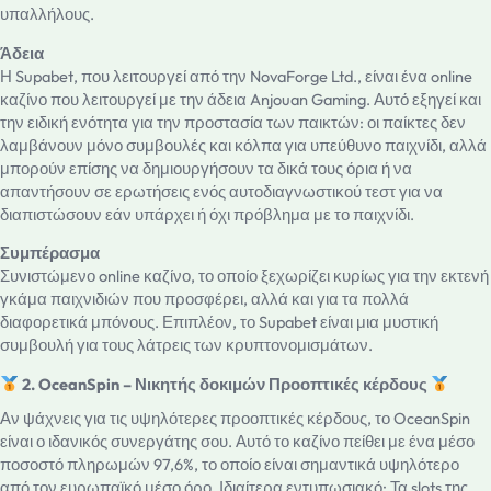
υπαλλήλους.
Άδεια
Η Supabet, που λειτουργεί από την NovaForge Ltd., είναι ένα online
καζίνο που λειτουργεί με την άδεια Anjouan Gaming. Αυτό εξηγεί και
την ειδική ενότητα για την προστασία των παικτών: οι παίκτες δεν
λαμβάνουν μόνο συμβουλές και κόλπα για υπεύθυνο παιχνίδι, αλλά
μπορούν επίσης να δημιουργήσουν τα δικά τους όρια ή να
απαντήσουν σε ερωτήσεις ενός αυτοδιαγνωστικού τεστ για να
διαπιστώσουν εάν υπάρχει ή όχι πρόβλημα με το παιχνίδι.
Συμπέρασμα
Συνιστώμενο online καζίνο, το οποίο ξεχωρίζει κυρίως για την εκτενή
γκάμα παιχνιδιών που προσφέρει, αλλά και για τα πολλά
διαφορετικά μπόνους. Επιπλέον, το Supabet είναι μια μυστική
συμβουλή για τους λάτρεις των κρυπτονομισμάτων.
2. OceanSpin – Νικητής δοκιμών Προοπτικές κέρδους
Αν ψάχνεις για τις υψηλότερες προοπτικές κέρδους, το OceanSpin
είναι ο ιδανικός συνεργάτης σου. Αυτό το καζίνο πείθει με ένα μέσο
ποσοστό πληρωμών 97,6%, το οποίο είναι σημαντικά υψηλότερο
από τον ευρωπαϊκό μέσο όρο. Ιδιαίτερα εντυπωσιακό: Τα slots της