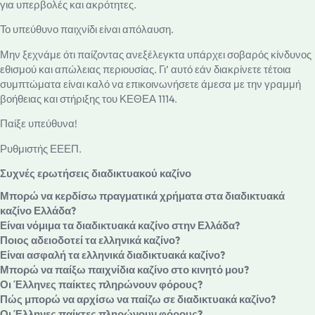
για υπερβολές και ακρότητες.
Το υπεύθυνο παιχνίδι είναι απόλαυση.
Μην ξεχνάμε ότι παίζοντας ανεξέλεγκτα υπάρχει σοβαρός κίνδυνος
εθισμού και απώλειας περιουσίας. Γι’ αυτό εάν διακρίνετε τέτοια
συμπτώματα είναι καλό να επικοινωνήσετε άμεσα με την γραμμή
βοήθειας και στήριξης του ΚΕΘΕΑ 1114.
Παίξε υπεύθυνα!
Ρυθμιστής ΕΕΕΠ.
Συχνές ερωτήσεις διαδικτυακού καζίνο
Μπορώ να κερδίσω πραγματικά χρήματα στα διαδικτυακά
καζίνο Ελλάδα?
Είναι νόμιμα τα διαδικτυακά καζίνο στην Ελλάδα?
Ποιος αδειοδοτεί τα ελληνικά καζίνο?
Είναι ασφαλή τα ελληνικά διαδικτυακά καζίνο?
Μπορώ να παίξω παιχνίδια καζίνο στο κινητό μου?
Οι Έλληνες παίκτες πληρώνουν φόρους?
Πώς μπορώ να αρχίσω να παίζω σε διαδικτυακά καζίνο?
Οι Έλληνες παίκτες πληρώνουν φόρους?