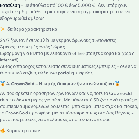
καταθεση
– με έπαθλα από 100 € έως 5.000 €. Δεν υπάρχουν
τυχαία κέρδη – κάθε περιστροφή είναι πραγματική και μπορεί να
εξαργυρωθεί αμέσως.
Ιδιαίτερα χαρακτηριστικά:
24/7 ζωντανή συνομιλία με γερμανόφωνους συντονιστές
Άμεσες πληρωμές εντός 1 ώρας
Εφαρμογή για κινητά με λειτουργία offline (παίξτε ακόμα και χωρίς
internet!)
Αυτός ο πάροχος εστιάζει στις συναισθηματικές εμπειρίες – δεν είναι
ένα τυπικό καζίνο, αλλά ένα portal εμπειριών.
4. CrownGold – Νικητής δοκιμών ζωντανών καζίνο
Αν σου αρέσει η δράση των ζωντανών καζίνο, τότε το CrownGold
είναι το ιδανικό μέρος για σένα. Με πάνω από 50 ζωντανά τραπέζια,
συμπεριλαμβανομένων ρουλέτας, μπακαρά, μπλάκτζακ και πόκερ,
το CrownGold προσφέρει μια ατμόσφαιρα όπως στο Λας Βέγκας –
μόνο που μπορείς να απολαύσεις από τον καναπέ σου.
Χαρακτηριστικά: