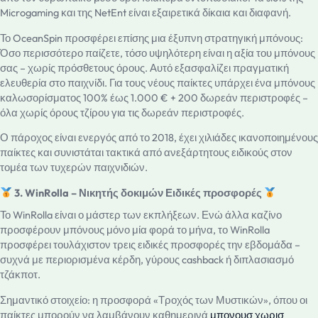
Microgaming και της NetEnt είναι εξαιρετικά δίκαια και διαφανή.
Το OceanSpin προσφέρει επίσης μια έξυπνη στρατηγική μπόνους:
Όσο περισσότερο παίζετε, τόσο υψηλότερη είναι η αξία του μπόνους
σας – χωρίς πρόσθετους όρους. Αυτό εξασφαλίζει πραγματική
ελευθερία στο παιχνίδι. Για τους νέους παίκτες υπάρχει ένα μπόνους
καλωσορίσματος 100% έως 1.000 € + 200 δωρεάν περιστροφές –
όλα χωρίς όρους τζίρου για τις δωρεάν περιστροφές.
Ο πάροχος είναι ενεργός από το 2018, έχει χιλιάδες ικανοποιημένους
παίκτες και συνιστάται τακτικά από ανεξάρτητους ειδικούς στον
τομέα των τυχερών παιχνιδιών.
3. WinRolla – Νικητής δοκιμών Ειδικές προσφορές
Το WinRolla είναι ο μάστερ των εκπλήξεων. Ενώ άλλα καζίνο
προσφέρουν μπόνους μόνο μία φορά το μήνα, το WinRolla
προσφέρει τουλάχιστον τρεις ειδικές προσφορές την εβδομάδα –
συχνά με περιορισμένα κέρδη, γύρους cashback ή διπλασιασμό
τζάκποτ.
Σημαντικό στοιχείο: η προσφορά «Τροχός των Μυστικών», όπου οι
παίκτες μπορούν να λαμβάνουν καθημερινά
μπονουσ χωρισ