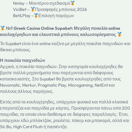
Ninlay – Μοντέρνο σχεδιασμό
ViciBet –
Προσφορές μπόνους 2026
Bet&Play -
Επιλογή παρόχων
№1 Greek Casino Online Supabet: Μεγάλη ποικιλία online
κουλοχέρηδων και ελκυστικά μπόνους καλωσορίσματος
Το Supabet είναι ένα online καζίνο με μεγάλη ποικιλία παιχνιδιών και
δίκαια μπόνους.
Η ποικιλία παιχνιδιών
Αρχικά, η ποικιλία παιχνιδιών: Στην κατηγορία κουλοχέρηδες θα
βρείτε πολλά μηχανήματα που παρέχονται από διάφορους
κατασκευαστές. Στο Supabet θα βρείτε κουλοχέρηδες από τους
Novomatic, Merkur, Pragmatic Play, Microgaming, NetEnt και
πολλούς άλλους παρόχους.
Εκτός από τα κουλοχέρηδες, υπάρχουν φυσικά και πολλά κλασικά
επιτραπέζια και παιχνίδια με κάρτες. Προσφέρονται πάνω από 200
παιχνίδια, τα οποία είναι διαθέσιμα σε διάφορες παραλλαγές. Έτσι,
υπάρχουν εδώ μπλάκτζακ, ρουλέτα, πόκερ και μπακαρά, αλλά και
Sic Bo, High Card Flush ή πασιέντζα.