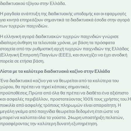
διαδικτυακού τζόγου στην Ελλάδα.
Η ραγδαία ανάπτυξη της διαδικτυακής υποδομής και οι εφαρμογές
για κινητά επηρεάζουν σημαντικά τα διαδικτυακά έσοδα στην αγορά
των τυχερών παιχνιδιών.
Η ελληνική αγορά διαδικτυακών τυχερών παιχνιδιών γνώρισε
ιδιαίτερη άνθηση τα τελευταία χρόνια, με βάση τα πρόσφατα
στοιχεία από την ρυθμιστική αρχή τυχερών παιχνιδιών της Ελλάδας
(Ελληνική Επιτροπή Παιγνίων (ΕΕΕ)), και συνεχίζει να έχει ανοδική
πορεία σε ετήσια βάση.
Λίστα με τα καλύτερα διαδικτυακά καζίνο στην Ελλάδα
Ένα διαδικτυακό καζίνο για να θεωρείται από τα καλύτερα του
χώρου, θα πρέπει να τηρεί κάποιες σημαντικές
προϋποθέσεις.Πρώτα από όλα θα πρέπει να διαθέτει ένα αξιόπιστο
και ασφαλές περιβάλλον, προστατεύοντας 100% τους χρήστες του.Η
ποικιλία από ασφαλής τρόπους πληρωμών είναι απαραίτητη. Η
μεγάλη γκάμα από παιχνίδια θεωρείται δεδομένη έτσι ώστε να
μπορεί να καλύπτει όλα τα γούστα. 24ωρη υποστήριξη πελατών,
προσφέροντας την καλύτερη δυνατή εξυπηρέτηση.