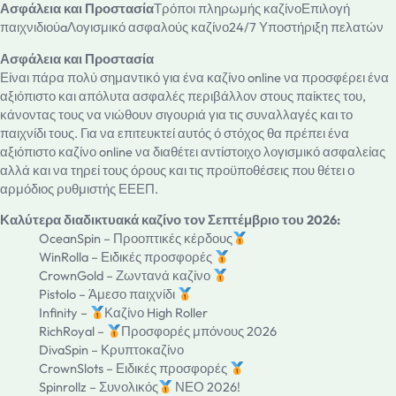
Ασφάλεια και Προστασία
Τρόποι πληρωμής καζίνοΕπιλογή
παιχνιδιούaΛογισμικό ασφαλούς καζίνο24/7 Υποστήριξη πελατών
Ασφάλεια και Προστασία
Είναι πάρα πολύ σημαντικό για ένα καζίνο online να προσφέρει ένα
αξιόπιστο και απόλυτα ασφαλές περιβάλλον στους παίκτες του,
κάνοντας τους να νιώθουν σιγουριά για τις συναλλαγές και το
παιχνίδι τους. Για να επιτευκτεί αυτός ό στόχος θα πρέπει ένα
αξιόπιστο καζίνο online να διαθέτει αντίστοιχο λογισμικό ασφαλείας
αλλά και να τηρεί τους όρους και τις προϋποθέσεις που θέτει ο
αρμόδιος ρυθμιστής ΕΕΕΠ.
Καλύτερα διαδικτυακά καζίνο τον Σεπτέμβριο του 2026:
OceanSpin – Προοπτικές κέρδους
WinRolla – Ειδικές προσφορές
CrownGold – Ζωντανά καζίνο
Pistolo – Άμεσο παιχνίδι
Infinity –
Καζίνο High Roller
RichRoyal –
Προσφορές μπόνους 2026
DivaSpin – Κρυπτοκαζίνο
CrownSlots – Ειδικές προσφορές
Spinrollz – Συνολικός
ΝΕΟ 2026!