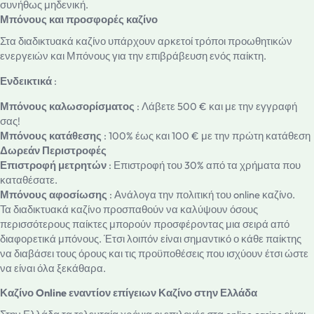
συνήθως μηδενική.
Μπόνους και προσφορές καζίνο
Στα διαδικτυακά καζίνο υπάρχουν αρκετοί τρόποι προωθητικών
ενεργειών και Μπόνους για την επιβράβευση ενός παίκτη.
Ενδεικτικά
:
Μπόνους καλωσορίσματος
: Λάβετε 500 € και με την εγγραφή
σας!
Μπόνους κατάθεσης
: 100% έως και 100 € με την πρώτη κατάθεση
Δωρεάν Περιστροφές
Επιστροφή μετρητών
: Επιστροφή του 30% από τα χρήματα που
καταθέσατε.
Μπόνους αφοσίωσης
: Ανάλογα την πολιτική του online καζίνο.
Τα διαδικτυακά καζίνο προσπαθούν να καλύψουν όσους
περισσότερους παίκτες μπορούν προσφέροντας μια σειρά από
διαφορετικά μπόνους. Έτσι λοιπόν είναι σημαντικό ο κάθε παίκτης
να διαβάσει τους όρους και τις προϋποθέσεις που ισχύουν έτσι ώστε
να είναι όλα ξεκάθαρα.
Καζίνο Online εναντίον επίγειων Καζίνο στην Ελλάδα