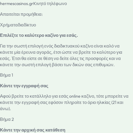
hermescasinos.grKινητό τηλέφωνο
Απαιτείται προμήθεια:
Χρήματαδιαδίκτυο
Επιλέξτε το καλύτερο καζίνο για εσάς.
Για την σωστή επιλογή ενός διαδικτυακού καζίνο είναι καλό να
κάνετε μία έρευνα αγοράς, έτσι ώστε να βρείτε το καλύτερο για
εσάς. Έτσι θα είστε σε θέση να δείτε όλες τις προσφορές και να
κάνετε την σωστή επιλογή βάσει των δικών σας επιθυμιών.
Βήμα 1
Κάντε την εγγραφή σας
Αφού βρείτε το κατάλληλο για εσάς online καζίνο, τότε μπορείτε να
κάνετε την εγγραφή σας εφόσον πληροίτε το όριο ηλικίας (21 και
άνω).
Βήμα 2
Κάντε την αρχική σας κατάθεση