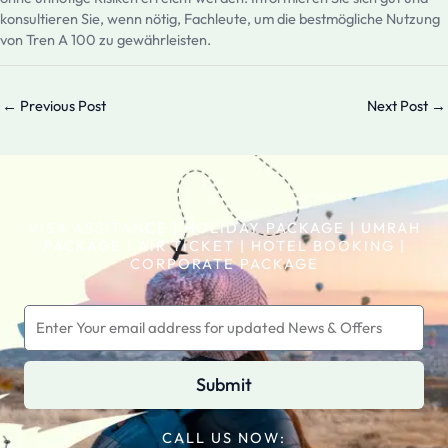
konsultieren Sie, wenn nötig, Fachleute, um die bestmögliche Nutzung
von Tren A 100 zu gewährleisten.
←
Previous Post
Next Post
→
VISA ASSITANCE | HOLIDAY PACKAGE | UMRAH
PACKAGE | AIR TICKET | HOTEL BOOKING |
CORPORATE PACKAGE
Submit
CALL US NOW: