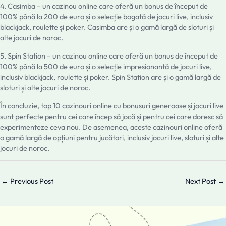
4. Casimba – un cazinou online care oferă un bonus de început de
100% până la 200 de euro și o selecție bogată de jocuri live, inclusiv
blackjack, roulette și poker. Casimba are și o gamă largă de sloturi și
alte jocuri de noroc.
5. Spin Station – un cazinou online care oferă un bonus de început de
100% până la 500 de euro și o selecție impresionantă de jocuri live,
inclusiv blackjack, roulette și poker. Spin Station are și o gamă largă de
sloturi și alte jocuri de noroc.
În concluzie, top 10 cazinouri online cu bonusuri generoase și jocuri live
sunt perfecte pentru cei care încep să jocă și pentru cei care doresc să
experimenteze ceva nou. De asemenea, aceste cazinouri online oferă
o gamă largă de opțiuni pentru jucători, inclusiv jocuri live, sloturi și alte
jocuri de noroc.
←
Previous Post
Next Post
→