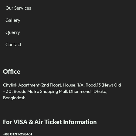
Our Services
Gallery
Querry
Contact
Office
Citylink Apartment (2nd Floor), House: 1/A, Road:13 (New) Old
- 30, Beside Metro Shopping Mall, Dhanmondi, Dhaka,
Bangladesh.
For VISA & Air Ticket Information
+88 01711‑258451