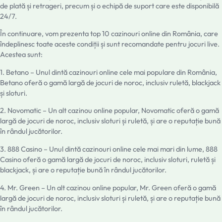
de plată și retrageri, precum și o echipă de suport care este disponibilă
24/7.
În continuare, vom prezenta top 10 cazinouri online din România, care
îndeplinesc toate aceste condiții și sunt recomandate pentru jocuri live.
Acestea sunt:
1. Betano – Unul dintă cazinouri online cele mai populare din România,
Betano oferă o gamă largă de jocuri de noroc, inclusiv ruletă, blackjack
și sloturi.
2. Novomatic – Un alt cazinou online popular, Novomatic oferă o gamă
largă de jocuri de noroc, inclusiv sloturi și ruletă, și are o reputație bună
în rândul jucătorilor.
3. 888 Casino – Unul dintă cazinouri online cele mai mari din lume, 888
Casino oferă o gamă largă de jocuri de noroc, inclusiv sloturi, ruletă și
blackjack, și are o reputație bună în rândul jucătorilor.
4. Mr. Green – Un alt cazinou online popular, Mr. Green oferă o gamă
largă de jocuri de noroc, inclusiv sloturi și ruletă, și are o reputație bună
în rândul jucătorilor.