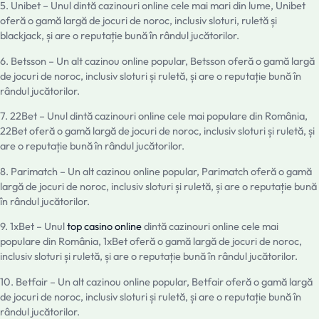
5. Unibet – Unul dintă cazinouri online cele mai mari din lume, Unibet
oferă o gamă largă de jocuri de noroc, inclusiv sloturi, ruletă și
blackjack, și are o reputație bună în rândul jucătorilor.
6. Betsson – Un alt cazinou online popular, Betsson oferă o gamă largă
de jocuri de noroc, inclusiv sloturi și ruletă, și are o reputație bună în
rândul jucătorilor.
7. 22Bet – Unul dintă cazinouri online cele mai populare din România,
22Bet oferă o gamă largă de jocuri de noroc, inclusiv sloturi și ruletă, și
are o reputație bună în rândul jucătorilor.
8. Parimatch – Un alt cazinou online popular, Parimatch oferă o gamă
largă de jocuri de noroc, inclusiv sloturi și ruletă, și are o reputație bună
în rândul jucătorilor.
9. 1xBet – Unul
top casino online
dintă cazinouri online cele mai
populare din România, 1xBet oferă o gamă largă de jocuri de noroc,
inclusiv sloturi și ruletă, și are o reputație bună în rândul jucătorilor.
10. Betfair – Un alt cazinou online popular, Betfair oferă o gamă largă
de jocuri de noroc, inclusiv sloturi și ruletă, și are o reputație bună în
rândul jucătorilor.