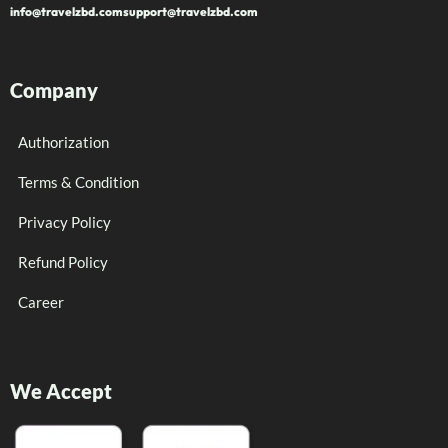
info@travelzbd.com
support@travelzbd.com
Company
Authorization
Terms & Condition
Privacy Policy
Refund Policy
Career
We Accept