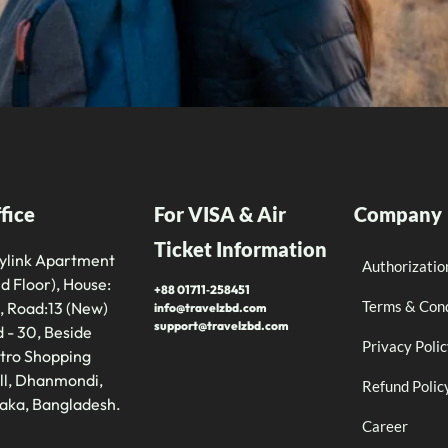
fice
For VISA & Air
Company
Ticket Information
tylink Apartment
Authorizatio
d Floor), House:
+88 01711‑258451
Terms & Cond
, Road:13 (New)
info@travelzbd.com
support@travelzbd.com
 - 30, Beside
Privacy Poli
tro Shopping
ll, Dhanmondi,
Refund Polic
aka, Bangladesh.
Career