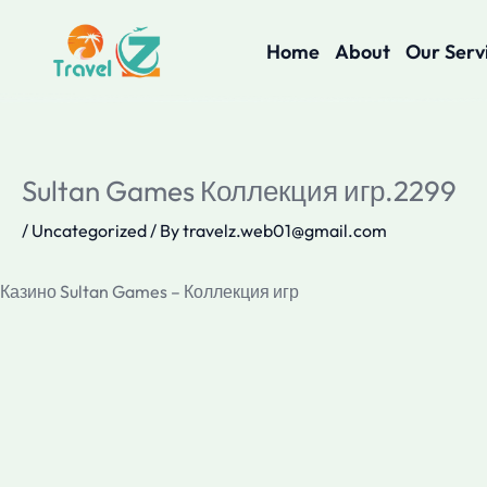
Skip
to
Home
About
Our Serv
content
Sultan Games Коллекция игр.2299
/
Uncategorized
/ By
travelz.web01@gmail.com
Казино Sultan Games – Коллекция игр