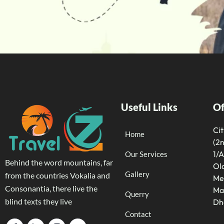
Useful Links
Of
Ci
Home
(2n
1/A
Our Services
Behind the word mountains, far
Old
Gallery
from the countries Vokalia and
Me
Consonantia, there live the
Ma
Querry
blind texts they live
Dh
Contact