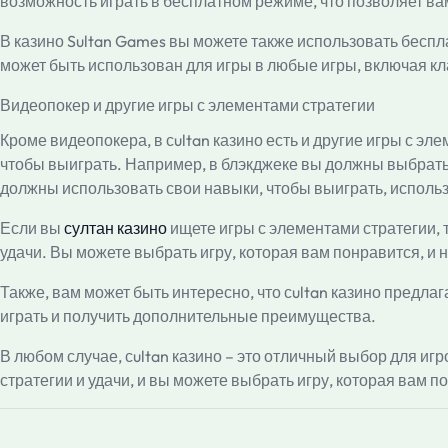
возможность играть в бесплатном режиме, что позволяет вам
В казино Sultan Games вы можете также использовать беспла
может быть использован для игры в любые игры, включая кла
Видеопокер и другие игры с элементами стратегии
Кроме видеопокера, в сultan казино есть и другие игры с эле
чтобы выиграть. Например, в блэкджеке вы должны выбрать к
должны использовать свои навыки, чтобы выиграть, использ
Если вы
султан казино
ищете игры с элементами стратегии, 
удачи. Вы можете выбрать игру, которая вам понравится, и н
Также, вам может быть интересно, что сultan казино предла
играть и получить дополнительные преимущества.
В любом случае, сultan казино – это отличный выбор для иг
стратегии и удачи, и вы можете выбрать игру, которая вам п