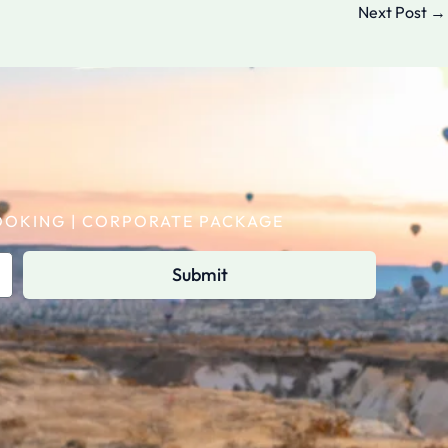
Next Post
→
 BOOKING | CORPORATE PACKAGE
Submit