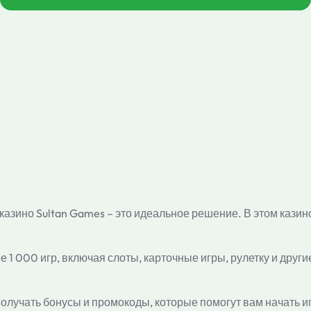
казино Sultan Games – это идеальное решение. В этом казин
 1 000 игр, включая слоты, карточные игры, рулетку и другие
получать бонусы и промокоды, которые помогут вам начать и