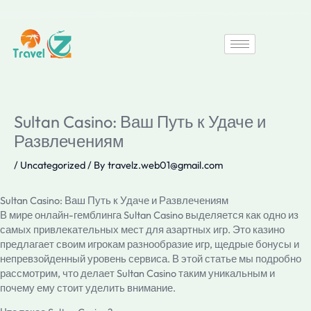
Skip
to
content
Sultan Casino: Ваш Путь к Удаче и
Развлечениям
/
Uncategorized
/ By
travelz.web01@gmail.com
Sultan Casino: Ваш Путь к Удаче и Развлечениям
В мире онлайн-гемблинга Sultan Casino выделяется как одно из
самых привлекательных мест для азартных игр. Это казино
предлагает своим игрокам разнообразие игр, щедрые бонусы и
непревзойденный уровень сервиса. В этой статье мы подробно
рассмотрим, что делает Sultan Casino таким уникальным и
почему ему стоит уделить внимание.