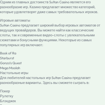
Одним из главных достоинств Sultan Casino является его
разнообразие игр. Казино предлагает множество категорий,
которые удовлетворят даже самых требовательных игроков.
Игровые автоматы
Sultan Casino предлагает широкий выбор игровых автоматов от
ведущих провайдеров. Вы можете найти как классические
слоты, так и современные видео-слоты с увлекательными
сюжетами и бонусными функциями. Некоторые из самых
популярных игр включают:
Book of Ra
Starburst
Gonzo’s Quest
Mega Moolah
Настольные игры
Для любителей настольных игр Sultan Casino предлагает
разнообразные варианты. Здесь вы сможете сыграть в:
Покер
Рулетку
Блэкджек