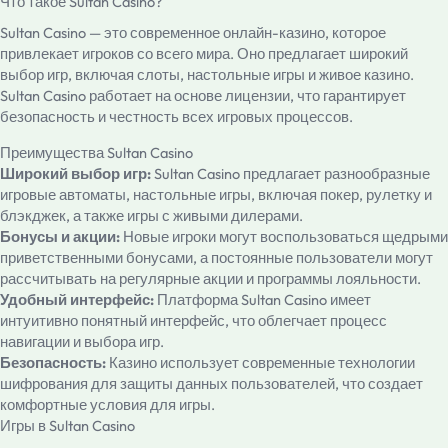
Что такое Sultan Casino?
Sultan Casino — это современное онлайн-казино, которое
привлекает игроков со всего мира. Оно предлагает широкий
выбор игр, включая слоты, настольные игры и живое казино.
Sultan Casino работает на основе лицензии, что гарантирует
безопасность и честность всех игровых процессов.
Преимущества Sultan Casino
Широкий выбор игр:
Sultan Casino предлагает разнообразные
игровые автоматы, настольные игры, включая покер, рулетку и
блэкджек, а также игры с живыми дилерами.
Бонусы и акции:
Новые игроки могут воспользоваться щедрыми
приветственными бонусами, а постоянные пользователи могут
рассчитывать на регулярные акции и программы лояльности.
Удобный интерфейс:
Платформа Sultan Casino имеет
интуитивно понятный интерфейс, что облегчает процесс
навигации и выбора игр.
Безопасность:
Казино использует современные технологии
шифрования для защиты данных пользователей, что создает
комфортные условия для игры.
Игры в Sultan Casino