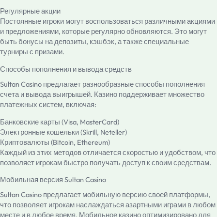
Регулярные акции
Постоянные игроки могут воспользоваться различными акциями
и предложениями, которые регулярно обновляются. Это могут
быть бонусы на депозиты, кэшбэк, а также специальные
турниры с призами.
Способы пополнения и вывода средств
Sultan Casino предлагает разнообразные способы пополнения
счета и вывода выигрышей. Казино поддерживает множество
платежных систем, включая:
Банковские карты (Visa, MasterCard)
Электронные кошельки (Skrill, Neteller)
Криптовалюты (Bitcoin, Ethereum)
Каждый из этих методов отличается скоростью и удобством, что
позволяет игрокам быстро получать доступ к своим средствам.
Мобильная версия Sultan Casino
Sultan Casino предлагает мобильную версию своей платформы,
что позволяет игрокам наслаждаться азартными играми в любом
месте и в любое время. Мобильное казино оптимизировано для