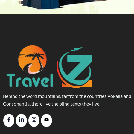
Behind the word mountains, far from the countries Vokalia and
Consonantia, there live the blind texts they live