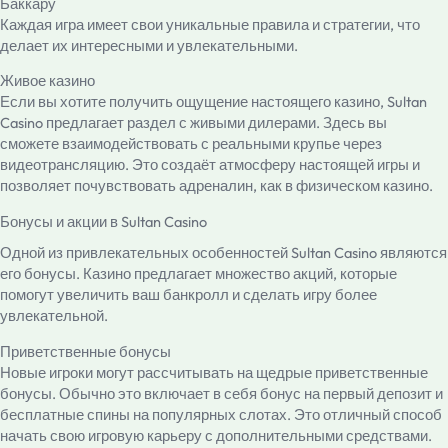
Баккару
Каждая игра имеет свои уникальные правила и стратегии, что
делает их интересными и увлекательными.
Живое казино
Если вы хотите получить ощущение настоящего казино, Sultan
Casino предлагает раздел с живыми дилерами. Здесь вы
сможете взаимодействовать с реальными крупье через
видеотрансляцию. Это создаёт атмосферу настоящей игры и
позволяет почувствовать адреналин, как в физическом казино.
Бонусы и акции в Sultan Casino
Одной из привлекательных особенностей Sultan Casino являются
его бонусы. Казино предлагает множество акций, которые
помогут увеличить ваш банкролл и сделать игру более
увлекательной.
Приветственные бонусы
Новые игроки могут рассчитывать на щедрые приветственные
бонусы. Обычно это включает в себя бонус на первый депозит и
бесплатные спины на популярных слотах. Это отличный способ
начать свою игровую карьеру с дополнительными средствами.