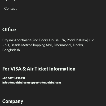
Contact
Office
Citylink Apartment (2nd Floor), House: 1/A, Road:13 (New) Old
- 30, Beside Metro Shopping Mall, Dhanmondi, Dhaka,
Bangladesh.
For VISA & Air Ticket Information
+88 01711‑258451
info@travelzbd.com
support@travelzbd.com
Company