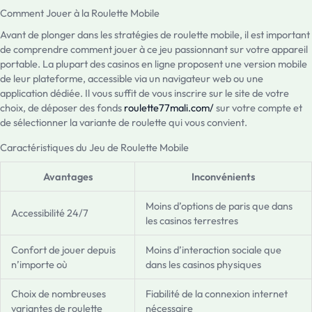
Comment Jouer à la Roulette Mobile
Avant de plonger dans les stratégies de roulette mobile, il est important
de comprendre comment jouer à ce jeu passionnant sur votre appareil
portable. La plupart des casinos en ligne proposent une version mobile
de leur plateforme, accessible via un navigateur web ou une
application dédiée. Il vous suffit de vous inscrire sur le site de votre
choix, de déposer des fonds
roulette77mali.com/
sur votre compte et
de sélectionner la variante de roulette qui vous convient.
Caractéristiques du Jeu de Roulette Mobile
Avantages
Inconvénients
Moins d’options de paris que dans
Accessibilité 24/7
les casinos terrestres
Confort de jouer depuis
Moins d’interaction sociale que
n’importe où
dans les casinos physiques
Choix de nombreuses
Fiabilité de la connexion internet
variantes de roulette
nécessaire