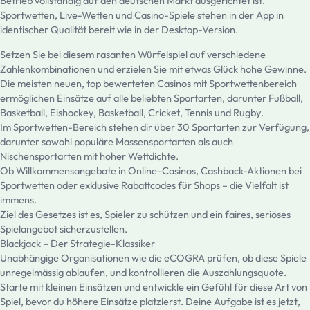
Betrieb vollständig auf den deutschen Markt ausgerichtet ist.
Sportwetten, Live-Wetten und Casino-Spiele stehen in der App in
identischer Qualität bereit wie in der Desktop-Version.
Setzen Sie bei diesem rasanten Würfelspiel auf verschiedene
Zahlenkombinationen und erzielen Sie mit etwas Glück hohe Gewinne.
Die meisten neuen, top bewerteten Casinos mit Sportwettenbereich
ermöglichen Einsätze auf alle beliebten Sportarten, darunter Fußball,
Basketball, Eishockey, Basketball, Cricket, Tennis und Rugby.
Im Sportwetten-Bereich stehen dir über 30 Sportarten zur Verfügung,
darunter sowohl populäre Massensportarten als auch
Nischensportarten mit hoher Wettdichte.
Ob Willkommensangebote in Online-Casinos, Cashback-Aktionen bei
Sportwetten oder exklusive Rabattcodes für Shops – die Vielfalt ist
immens.
Ziel des Gesetzes ist es, Spieler zu schützen und ein faires, seriöses
Spielangebot sicherzustellen.
Blackjack – Der Strategie-Klassiker
Unabhängige Organisationen wie die eCOGRA prüfen, ob diese Spiele
unregelmässig ablaufen, und kontrollieren die Auszahlungsquote.
Starte mit kleinen Einsätzen und entwickle ein Gefühl für diese Art von
Spiel, bevor du höhere Einsätze platzierst. Deine Aufgabe ist es jetzt,