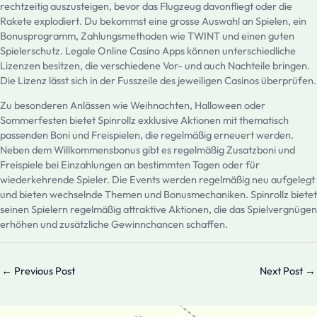
rechtzeitig auszusteigen, bevor das Flugzeug davonfliegt oder die
Rakete explodiert. Du bekommst eine grosse Auswahl an Spielen, ein
Bonusprogramm, Zahlungsmethoden wie TWINT und einen guten
Spielerschutz. Legale Online Casino Apps können unterschiedliche
Lizenzen besitzen, die verschiedene Vor- und auch Nachteile bringen.
Die Lizenz lässt sich in der Fusszeile des jeweiligen Casinos überprüfen.
Zu besonderen Anlässen wie Weihnachten, Halloween oder
Sommerfesten bietet Spinrollz exklusive Aktionen mit thematisch
passenden Boni und Freispielen, die regelmäßig erneuert werden.
Neben dem Willkommensbonus gibt es regelmäßig Zusatzboni und
Freispiele bei Einzahlungen an bestimmten Tagen oder für
wiederkehrende Spieler. Die Events werden regelmäßig neu aufgelegt
und bieten wechselnde Themen und Bonusmechaniken. Spinrollz bietet
seinen Spielern regelmäßig attraktive Aktionen, die das Spielvergnügen
erhöhen und zusätzliche Gewinnchancen schaffen.
←
Previous Post
Next Post
→