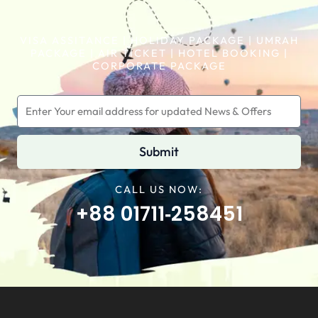
VISA ASSITANCE | HOLIDAY PACKAGE | UMRAH
PACKAGE | AIR TICKET | HOTEL BOOKING |
CORPORATE PACKAGE
Submit
CALL US NOW:
+88 01711‑258451