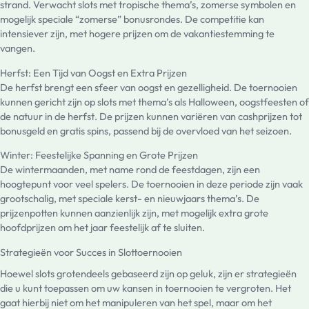
strand. Verwacht slots met tropische thema’s, zomerse symbolen en
mogelijk speciale “zomerse” bonusrondes. De competitie kan
intensiever zijn, met hogere prijzen om de vakantiestemming te
vangen.
Herfst: Een Tijd van Oogst en Extra Prijzen
De herfst brengt een sfeer van oogst en gezelligheid. De toernooien
kunnen gericht zijn op slots met thema’s als Halloween, oogstfeesten of
de natuur in de herfst. De prijzen kunnen variëren van cashprijzen tot
bonusgeld en gratis spins, passend bij de overvloed van het seizoen.
Winter: Feestelijke Spanning en Grote Prijzen
De wintermaanden, met name rond de feestdagen, zijn een
hoogtepunt voor veel spelers. De toernooien in deze periode zijn vaak
grootschalig, met speciale kerst- en nieuwjaars thema’s. De
prijzenpotten kunnen aanzienlijk zijn, met mogelijk extra grote
hoofdprijzen om het jaar feestelijk af te sluiten.
Strategieën voor Succes in Slottoernooien
Hoewel slots grotendeels gebaseerd zijn op geluk, zijn er strategieën
die u kunt toepassen om uw kansen in toernooien te vergroten. Het
gaat hierbij niet om het manipuleren van het spel, maar om het