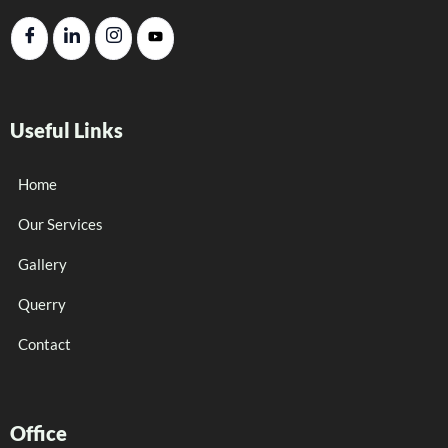
Useful Links
Home
Our Services
Gallery
Querry
Contact
Office