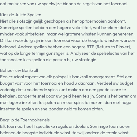
optimaliseren van uw speelwijze binnen de regels van het toernooi.
Kies de Juiste Spellen
Niet alle slots zijn gelijk geschapen als het op toernooien aankomt.
Sommige spellen hebben een hogere volatiliteit, wat betekent dat ze
minder vaak uitbetalen, maar wel grotere winsten kunnen genereren.
Dit kan voordelig zijn in een toernooi waar de hoogste winsten worden
beloond. Andere spellen hebben een hogere RTP (Return to Player),
wat op de lange termijn gunstiger is. Analyseer de spelselectie van het
toernooi en kies spellen die passen bij uw strategie.
Beheer uw Bankroll
Een cruciaal aspect van elk gokspel is bankroll management. Stel een
budget vast voor het toernooi en houd u daaraan. Verdeel uw budget
zodanig dat u voldoende spins kunt maken om een goede score te
behalen, zonder te snel door uw geld heen te zijn. Soms is het beter om
met lagere inzetten te spelen en meer spins te maken, dan met hoge
inzetten te spelen en snel zonder geld te komen zitten.
Begrijp de Toernooiregels
Elk toernooi heeft specifieke regels en doelen. Sommige toernooien
belonen de hoogste individuele winst, terwijl andere de totale winst