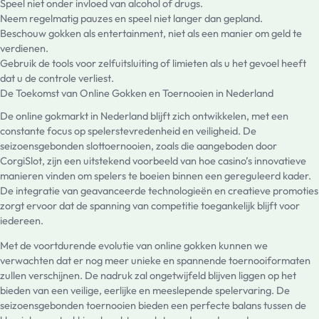
Speel niet onder invloed van alcohol of drugs.
Neem regelmatig pauzes en speel niet langer dan gepland.
Beschouw gokken als entertainment, niet als een manier om geld te
verdienen.
Gebruik de tools voor zelfuitsluiting of limieten als u het gevoel heeft
dat u de controle verliest.
De Toekomst van Online Gokken en Toernooien in Nederland
De online gokmarkt in Nederland blijft zich ontwikkelen, met een
constante focus op spelerstevredenheid en veiligheid. De
seizoensgebonden slottoernooien, zoals die aangeboden door
CorgiSlot, zijn een uitstekend voorbeeld van hoe casino’s innovatieve
manieren vinden om spelers te boeien binnen een gereguleerd kader.
De integratie van geavanceerde technologieën en creatieve promoties
zorgt ervoor dat de spanning van competitie toegankelijk blijft voor
iedereen.
Met de voortdurende evolutie van online gokken kunnen we
verwachten dat er nog meer unieke en spannende toernooiformaten
zullen verschijnen. De nadruk zal ongetwijfeld blijven liggen op het
bieden van een veilige, eerlijke en meeslepende spelervaring. De
seizoensgebonden toernooien bieden een perfecte balans tussen de