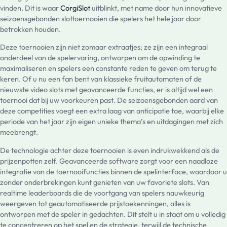
vinden. Dit is waar
CorgiSlot
uitblinkt, met name door hun innovatieve
seizoensgebonden slottoernooien die spelers het hele jaar door
betrokken houden.
Deze toernooien zijn niet zomaar extraatjes; ze zijn een integraal
onderdeel van de spelervaring, ontworpen om de opwinding te
maximaliseren en spelers een constante reden te geven om terug te
keren. Of u nu een fan bent van klassieke fruitautomaten of de
nieuwste video slots met geavanceerde functies, er is altijd wel een
toernooi dat bij uw voorkeuren past. De seizoensgebonden aard van
deze competities voegt een extra laag van anticipatie toe, waarbij elke
periode van het jaar zijn eigen unieke thema’s en uitdagingen met zich
meebrengt.
De technologie achter deze toernooien is even indrukwekkend als de
prijzenpotten zelf. Geavanceerde software zorgt voor een naadloze
integratie van de toernooifuncties binnen de spelinterface, waardoor u
zonder onderbrekingen kunt genieten van uw favoriete slots. Van
realtime leaderboards die de voortgang van spelers nauwkeurig
weergeven tot geautomatiseerde prijstoekenningen, alles is
ontworpen met de speler in gedachten. Dit stelt u in staat om u volledig
te concentreren op het spel en de strategie, terwijl de technische