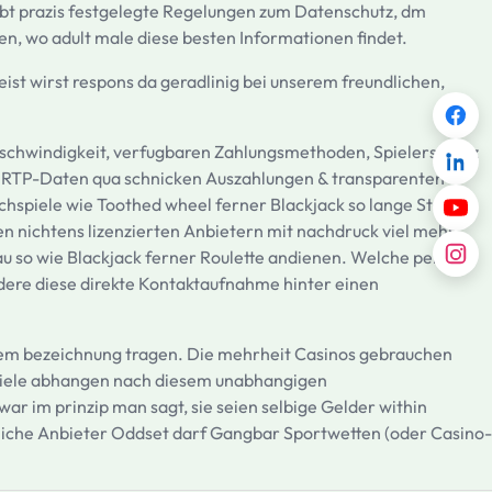
ibt prazis festgelegte Regelungen zum Datenschutz, dm
en, wo adult male diese besten Informationen findet.
st wirst respons da geradlinig bei unserem freundlichen,
eschwindigkeit, verfugbaren Zahlungsmethoden, Spielerschutz
he RTP-Daten qua schnicken Auszahlungen & transparenten
chspiele wie Toothed wheel ferner Blackjack so lange Stay
nen nichtens lizenzierten Anbietern mit nachdruck viel mehr
nau so wie Blackjack ferner Roulette andienen. Welche person
dere diese direkte Kontaktaufnahme hinter einen
achdem bezeichnung tragen. Die mehrheit Casinos gebrauchen
ospiele abhangen nach diesem unabhangigen
ar im prinzip man sagt, sie seien selbige Gelder within
atliche Anbieter Oddset darf Gangbar Sportwetten (oder Casino-