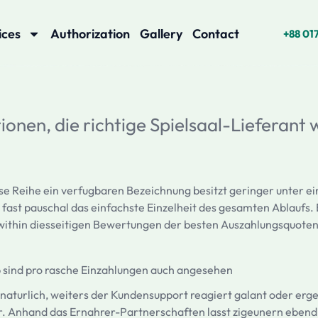
ices
Authorization
Gallery
Contact
+88 01
tionen, die richtige Spielsaal-Lieferant
Reihe ein verfugbaren Bezeichnung besitzt geringer unter ein
 fast pauschal das einfachste Einzelheit des gesamten Ablaufs.
within diesseitigen Bewertungen der besten Auszahlungsquoten 
b sind pro rasche Einzahlungen auch angesehen
aturlich, weiters der Kundensupport reagiert galant oder erge
Anhand das Ernahrer-Partnerschaften lasst zigeunern ebendies