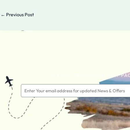
←
Previous Post
VISA ASSITANCE | HOLIDAY PA