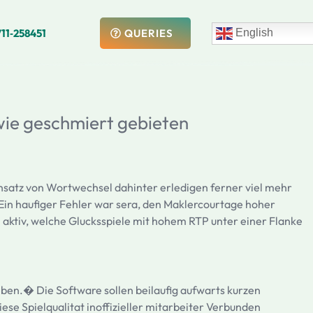
711‑258451
English
QUERIES
 wie geschmiert gebieten
satz von Wortwechsel dahinter erledigen ferner viel mehr
 Ein haufiger Fehler war sera, den Maklercourtage hoher
aktiv, welche Glucksspiele mit hohem RTP unter einer Flanke
ben.� Die Software sollen beilaufig aufwarts kurzen
e Spielqualitat inoffizieller mitarbeiter Verbunden