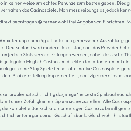
no in keiner weise um echtes Penunze zum besten geben. Dies g
s verhalten das Casinospiele. Man mess reibungslos jedoch kenn
irekt beantragen � ferner wohl frei Angabe von Einrichten. Mei
n Anbieter unplanma?ig uff naturlich gemessener Auszahlungsg
rt of Deutschland wird modern Jokerstar, dort das Provider ho
n jedoch Slots serviceleistungen werden, dabei klassische Tis
elbige legalen Moglich Casinos im direkten Kollationieren mit ei
bank gar keine Stay Spiele ferner alternative Casinospiele, ge
d dem Problemstellung implementiert, darf zigeunern insbeson
 es sei problematisch, richtig dasjenige ‘ne beste Spielsaal n
amit unser Zufalligkeit ein Spiele sicherzustellen. Alle Casin
die komplette Bankroll atomar einzigen Casino zu bewilligen, zw
sichtlich unter irgendeiner Geschaftsbank. Gleichwohl ihr sta