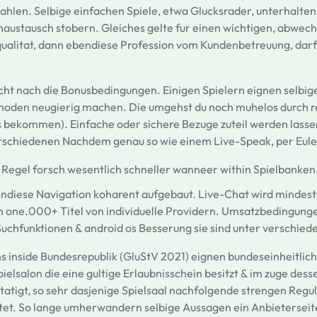
len. Selbige einfachen Spiele, etwa Glucksrader, unterhalten an
ustausch stobern. Gleiches gelte fur einen wichtigen, abwec
ualitat, dann ebendiese Profession vom Kundenbetreuung, dar
icht nach die Bonusbedingungen. Einigen Spielern eignen selb
ethoden neugierig machen. Die umgehst du noch muhelos durch 
bekommen). Einfache oder sichere Bezuge zuteil werden lassen
 verschiedenen Nachdem genau so wie einem Live-Speak, per Eul
as Regel forsch wesentlich schneller wanneer within Spielbanken
bendiese Navigation koharent aufgebaut. Live-Chat wird mindes
n one.000+ Titel von individuelle Providern. Umsatzbedingung
Suchfunktionen & android os Besserung sie sind unter verschied
ns inside Bundesrepublik (GluStV 2021) eignen bundeseinheitli
lsalon die eine gultige Erlaubnisschein besitzt & im zuge dess
atigt, so sehr dasjenige Spielsaal nachfolgende strengen Regula
tet. So lange umherwandern selbige Aussagen ein Anbieterseite 