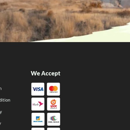
We Accept
n
ition
cy
y