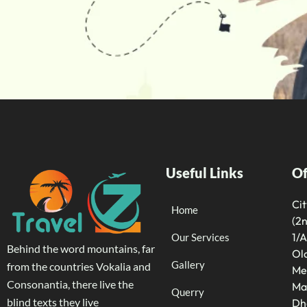
Useful Links
Of
Ci
Home
(2n
1/A
Our Services
Behind the word mountains, far
Old
Gallery
from the countries Vokalia and
Me
Consonantia, there live the
Ma
Querry
blind texts they live
Dh