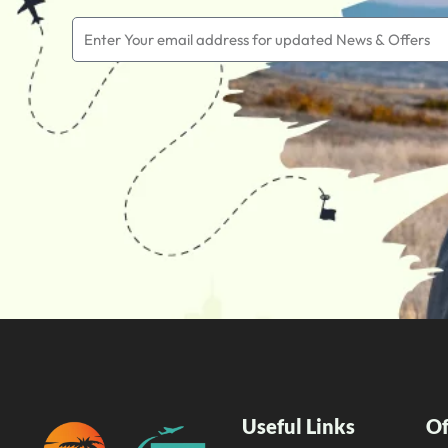
Useful Links
Of