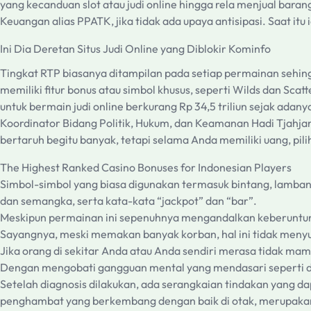
yang kecanduan slot atau judi online hingga rela menjual barang
Keuangan alias PPATK, jika tidak ada upaya antisipasi. Saat it
Ini Dia Deretan Situs Judi Online yang Diblokir Kominfo
Tingkat RTP biasanya ditampilan pada setiap permainan sehing
memiliki fitur bonus atau simbol khusus, seperti Wilds dan S
untuk bermain judi online berkurang Rp 34,5 triliun sejak adan
Koordinator Bidang Politik, Hukum, dan Keamanan Hadi Tjahjanto
bertaruh begitu banyak, tetapi selama Anda memiliki uang, pil
The Highest Ranked Casino Bonuses for Indonesian Players
Simbol-simbol yang biasa digunakan termasuk bintang, lambang
dan semangka, serta kata-kata “jackpot” dan “bar”.
Meskipun permainan ini sepenuhnya mengandalkan keberuntung
Sayangnya, meski memakan banyak korban, hal ini tidak menyu
Jika orang di sekitar Anda atau Anda sendiri merasa tidak mamp
Dengan mengobati gangguan mental yang mendasari seperti de
Setelah diagnosis dilakukan, ada serangkaian tindakan yang da
penghambat yang berkembang dengan baik di otak, merupakan