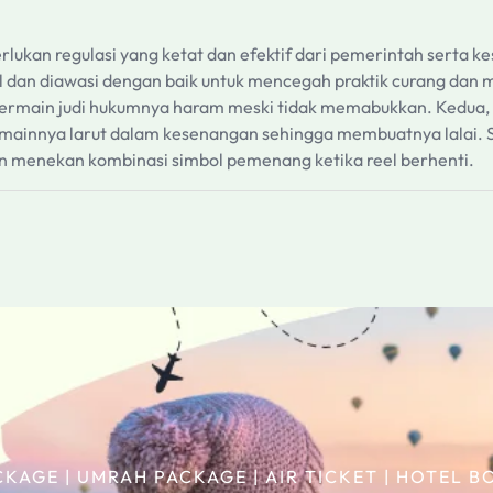
erlukan regulasi yang ketat dan efektif dari pemerintah serta 
al dan diawasi dengan baik untuk mencegah praktik curang da
rmain judi hukumnya haram meski tidak memabukkan. Kedua, 
innya larut dalam kesenangan sehingga membuatnya lalai. Seti
an menekan kombinasi simbol pemenang ketika reel berhenti.
CKAGE | UMRAH PACKAGE | AIR TICKET | HOTEL