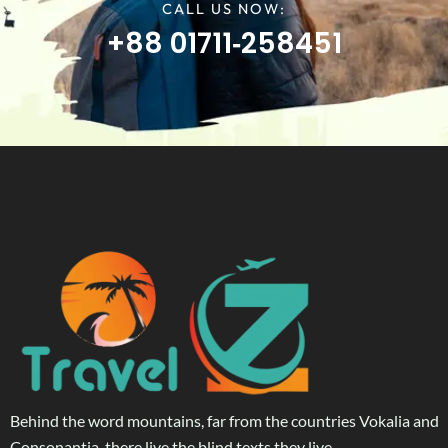
CALL US NOW:
+88 01711‑258451
Behind the word mountains, far from the countries Vokalia and
Consonantia, there live the blind texts they live