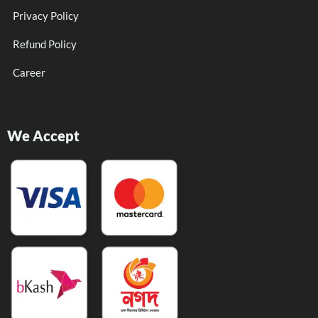
Privacy Policy
Refund Policy
Career
We Accept