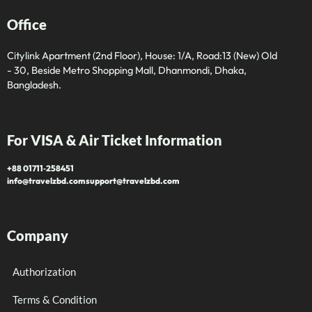
Office
Citylink Apartment (2nd Floor), House: 1/A, Road:13 (New) Old
- 30, Beside Metro Shopping Mall, Dhanmondi, Dhaka,
Bangladesh.
For VISA & Air Ticket Information
+88 01711‑258451
info@travelzbd.com
support@travelzbd.com
Company
Authorization
Terms & Condition