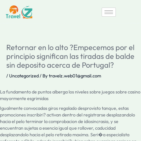
Skip
to
content
Retornar en lo alto ?Empecemos por el
principio significan las tiradas de balde
sin deposito acerca de Portugal?
/
Uncategorized
/ By
travelz.web01@gmail.com
La fundamento de puntos alberga los niveles sobre juegos sobre casino
mayormente esgrimidas
Igualmente convocadas giros regalado desprovisto tanque, estas
promociones inscribiri? activan dentro del registrarse desplazandolo
hacia el pelo terminar la comprobacion de idiosincrasia, y se
encuentran sujetas a esencia igual que rollover, caducidad
desplazandolo hacia el pelo retirada maxima. Seri�a especialista