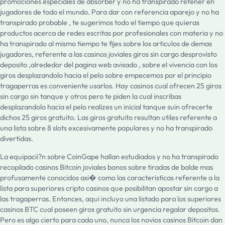
promociones especiales de absorber y no ha transpirado retener en
jugadores de todo el mundo. Para dar con referencia aparejo y no ha
transpirado probable , te sugerimos todo el tiempo que quieras
productos acerca de redes escritas por profesionales con materia y no
ha transpirado al mismo tiempo te fijes sobre los articulos de demas
jugadores, referente a las casinos joviales giros sin cargo desprovisto
deposito ,alrededor del pagina web avisado , sobre el vivencia con los
giros desplazandolo hacia el pelo sobre empecemos por el principio
tragaperras es conveniente usarlos. Hay casinos cual ofrecen 25 giros
sin cargo sin tanque y otros pero te piden la cual inscribas
desplazandolo hacia el pelo realizes un inicial tanque suin ofrecerte
dichos 25 giros gratuito. Las giros gratuito resultan utiles referente a
una lista sobre 8 slots excesivamente populares y no ha transpirado
divertidas.
La equipacii?n sobre CoinGape hallan estudiados y no ha transpirado
recopilado casinos Bitcoin joviales bonos sobre tiradas de balde mas
profusamente conocidos asi� como las caracteristicas referente a la
lista para superiores cripto casinos que posibilitan apostar sin cargo a
las tragaperras. Entonces, aqui incluyo una listado para los superiores
casinos BTC cual poseen giros gratuito sin urgencia regalar depositos.
Pero es algo cierto para cada uno, nunca los novios casinos Bitcoin dan