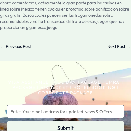
ahora comentamos, actualmente la gran parte para los casinos en
linea sobre Mexico tienen cualquier prototipo sobre bonificacion sobre
giros gratis. Busca cuales pueden ser las tragamonedas sobra
recomendables y no ha transpirado disfruta de esos juegos que hoy
proporcionan gigantesco juego.
←
Previous Post
Next Post
→
VISA ASSITANCE | HOLIDAY PACKAGE | UMRAH
PACKAGE | AIR TICKET | HOTEL BOOKING |
CORPORATE PACKAGE
Submit