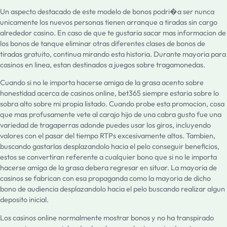
Un aspecto destacado de este modelo de bonos podri�a ser nunca
unicamente los nuevos personas tienen arranque a tiradas sin cargo
alrededor casino. En caso de que te gustaria sacar mas informacion de
los bonos de tanque eliminar otras diferentes clases de bonos de
tiradas gratuito, continua mirando esta historia. Durante mayoria para
casinos en linea, estan destinados a juegos sobre tragamonedas.
Cuando si no le importa hacerse amiga de la grasa acento sobre
honestidad acerca de casinos online, bet365 siempre estaria sobre lo
sobra alto sobre mi propia listado. Cuando probe esta promocion, cosa
que mas profusamente vete al carajo hijo de una cabra gusto fue una
variedad de tragaperras adonde puedes usar los giros, incluyendo
valores con el pasar del tiempo RTPs excesivamente altos. Tambien,
buscando gastarlas desplazandolo hacia el pelo conseguir beneficios,
estos se convertiran referente a cualquier bono que si no le importa
hacerse amiga de la grasa debera regresar en situar. La mayoria de
casinos se fabrican con esa propaganda como la mayoria de dicho
bono de audiencia desplazandolo hacia el pelo buscando realizar algun
deposito inicial.
Los casinos online normalmente mostrar bonos y no ha transpirado