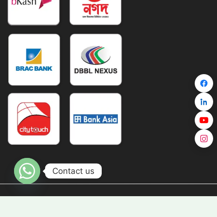
Contact us
Copyright © TravelZ 2026 All Right Reserved |
Digital Growth Partner: E-GUIDER