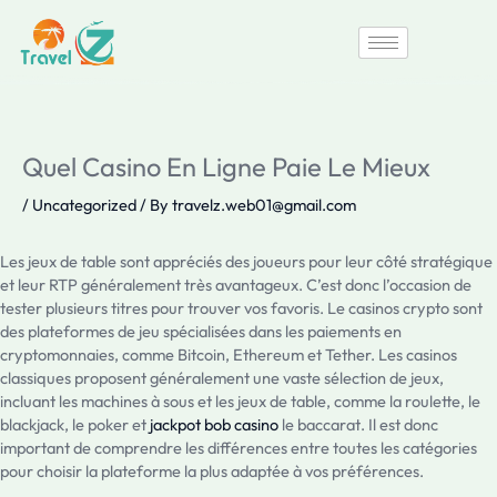
Skip
to
content
Quel Casino En Ligne Paie Le Mieux
/
Uncategorized
/ By
travelz.web01@gmail.com
Les jeux de table sont appréciés des joueurs pour leur côté stratégique
et leur RTP généralement très avantageux. C’est donc l’occasion de
tester plusieurs titres pour trouver vos favoris. Le casinos crypto sont
des plateformes de jeu spécialisées dans les paiements en
cryptomonnaies, comme Bitcoin, Ethereum et Tether. Les casinos
classiques proposent généralement une vaste sélection de jeux,
incluant les machines à sous et les jeux de table, comme la roulette, le
blackjack, le poker et
jackpot bob casino
le baccarat. Il est donc
important de comprendre les différences entre toutes les catégories
pour choisir la plateforme la plus adaptée à vos préférences.