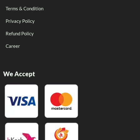
Terms & Condition
Privacy Policy
Refund Policy
Career
We Accept