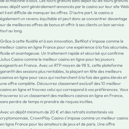
de la machine à sous. Les tours gratuits sans dépôt ou les tours gratuits
avec dépôt sont généralement annoncés par le casino sur leur site Web
et il est difficile de manquer les offres. D’autre part, le casino a
également un revenu équitable et peut donc se concentrer davantage
sur de meilleures offres de bonus et offrir à ses clients un bon service
tout au long.
Grâce à cette fluidité et à son innovation, BetRiot s’impose comme le
meilleur casino en ligne France pour une expérience à la fois sécurisée,
fluide et avantageuse. Un traitement rapide et sécurisé qui confirme
Julius Casino comme le meilleur casino en ligne pour les joueurs
exigeants en France. Avec un RTP moyen de 98 %, cette plateforme
garantit des sessions plus rentables, la plaçant en tête des meilleurs
casinos en ligne pour ceux qui recherchent à la fois des gains élevés et
une offre complète. Découvrez classement exclusif des 10 meilleur
casino en ligne et trouvez celui qui correspond à vos préférences. Vous
trouverez ici un classement des meilleurs casinos en ligne en France,
sans perdre de temps ni prendre de risques inutiles.
Avec un dépôt minimum de 20 € et des retraits instantanés via
cryptomonnaie, CrownPlay Casino s’impose comme un meilleur casino
en ligne France pour les amateurs de jeux et de paris. Une offre