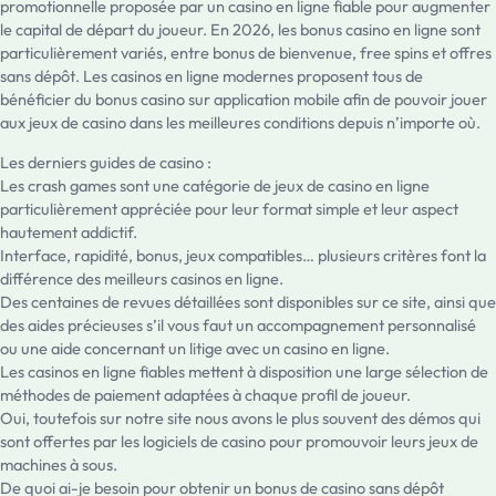
promotionnelle proposée par un casino en ligne fiable pour augmenter
le capital de départ du joueur. En 2026, les bonus casino en ligne sont
particulièrement variés, entre bonus de bienvenue, free spins et offres
sans dépôt. Les casinos en ligne modernes proposent tous de
bénéficier du bonus casino sur application mobile afin de pouvoir jouer
aux jeux de casino dans les meilleures conditions depuis n’importe où.
Les derniers guides de casino :
Les crash games sont une catégorie de jeux de casino en ligne
particulièrement appréciée pour leur format simple et leur aspect
hautement addictif.
Interface, rapidité, bonus, jeux compatibles… plusieurs critères font la
différence des meilleurs casinos en ligne.
Des centaines de revues détaillées sont disponibles sur ce site, ainsi que
des aides précieuses s’il vous faut un accompagnement personnalisé
ou une aide concernant un litige avec un casino en ligne.
Les casinos en ligne fiables mettent à disposition une large sélection de
méthodes de paiement adaptées à chaque profil de joueur.
Oui, toutefois sur notre site nous avons le plus souvent des démos qui
sont offertes par les logiciels de casino pour promouvoir leurs jeux de
machines à sous.
De quoi ai-je besoin pour obtenir un bonus de casino sans dépôt