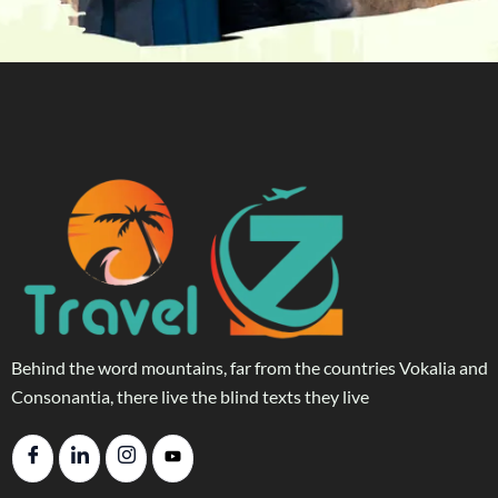
Behind the word mountains, far from the countries Vokalia and
Consonantia, there live the blind texts they live