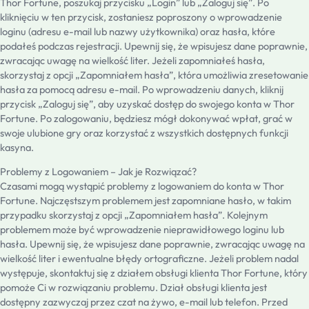
Thor Fortune, poszukaj przycisku „Login” lub „Zaloguj się”. Po
kliknięciu w ten przycisk, zostaniesz poproszony o wprowadzenie
loginu (adresu e-mail lub nazwy użytkownika) oraz hasła, które
podałeś podczas rejestracji. Upewnij się, że wpisujesz dane poprawnie,
zwracając uwagę na wielkość liter. Jeżeli zapomniałeś hasła,
skorzystaj z opcji „Zapomniałem hasła”, która umożliwia zresetowanie
hasła za pomocą adresu e-mail. Po wprowadzeniu danych, kliknij
przycisk „Zaloguj się”, aby uzyskać dostęp do swojego konta w Thor
Fortune. Po zalogowaniu, będziesz mógł dokonywać wpłat, grać w
swoje ulubione gry oraz korzystać z wszystkich dostępnych funkcji
kasyna.
Problemy z Logowaniem – Jak je Rozwiązać?
Czasami mogą wystąpić problemy z logowaniem do konta w Thor
Fortune. Najczęstszym problemem jest zapomniane hasło, w takim
przypadku skorzystaj z opcji „Zapomniałem hasła”. Kolejnym
problemem może być wprowadzenie nieprawidłowego loginu lub
hasła. Upewnij się, że wpisujesz dane poprawnie, zwracając uwagę na
wielkość liter i ewentualne błędy ortograficzne. Jeżeli problem nadal
występuje, skontaktuj się z działem obsługi klienta Thor Fortune, który
pomoże Ci w rozwiązaniu problemu. Dział obsługi klienta jest
dostępny zazwyczaj przez czat na żywo, e-mail lub telefon. Przed