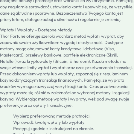
dostępne bonusy i promocje oraz warunki ich wykorzystania. Pamiętaj,
aby regularnie sprawdzać ustawienia konta i upewnić się, że wszystkie
dane są aktualne i poprawne. Bezpieczeństwo Twojego konta jest
priorytetem, dlatego zadbaj o silne hasło i regularnie je zmieniaj.
Wpłaty i Wypłaty – Dostępne Metody
Thor Fortune oferuje szeroki wachlarz metod wpłat i wypłat, aby
zapewnić swoim użytkownikom wygodę i elastyczność. Dostępne
metody mogą obejmować karty kredytowe i debetowe (Visa,
Mastercard), przelewy bankowe, portfele elektroniczne (Skrill,
Neteller) oraz kryptowaluty (Bitcoin, Ethereum). Każda metoda ma
swoje własne limity wpłat i wypłat oraz czas przetwarzania transakcji.
Przed dokonaniem wpłaty lub wypłaty, zapoznaj się z regulaminem
kasyna dotyczącym transakcji finansowych. Pamiętaj, że wypłata
środków wymaga zazwyczaj weryfikacji konta. Czas przetwarzania
wypłaty może się różnić w zależności od wybranej metody i regulacji
kasyna. Wybierając metodę wpłaty i wypłaty, weź pod uwagę swoje
preferencje oraz opłaty transakcyjne.
Wybierz preferowaną metodę płatności.
Wprowadź kwotę wpłaty lub wypłaty.
Postępuj zgodnie z instrukcjami na ekranie.