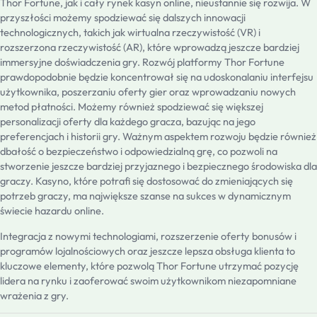
Thor Fortune, jak i cały rynek kasyn online, nieustannie się rozwija. W
przyszłości możemy spodziewać się dalszych innowacji
technologicznych, takich jak wirtualna rzeczywistość (VR) i
rozszerzona rzeczywistość (AR), które wprowadzą jeszcze bardziej
immersyjne doświadczenia gry. Rozwój platformy Thor Fortune
prawdopodobnie będzie koncentrował się na udoskonalaniu interfejsu
użytkownika, poszerzaniu oferty gier oraz wprowadzaniu nowych
metod płatności. Możemy również spodziewać się większej
personalizacji oferty dla każdego gracza, bazując na jego
preferencjach i historii gry. Ważnym aspektem rozwoju będzie również
dbałość o bezpieczeństwo i odpowiedzialną grę, co pozwoli na
stworzenie jeszcze bardziej przyjaznego i bezpiecznego środowiska dla
graczy. Kasyno, które potrafi się dostosować do zmieniających się
potrzeb graczy, ma największe szanse na sukces w dynamicznym
świecie hazardu online.
Integracja z nowymi technologiami, rozszerzenie oferty bonusów i
programów lojalnościowych oraz jeszcze lepsza obsługa klienta to
kluczowe elementy, które pozwolą Thor Fortune utrzymać pozycję
lidera na rynku i zaoferować swoim użytkownikom niezapomniane
wrażenia z gry.