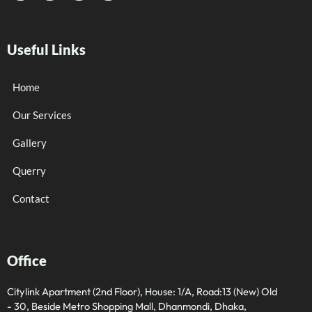
Useful Links
Home
Our Services
Gallery
Querry
Contact
Office
Citylink Apartment (2nd Floor), House: 1/A, Road:13 (New) Old
- 30, Beside Metro Shopping Mall, Dhanmondi, Dhaka,