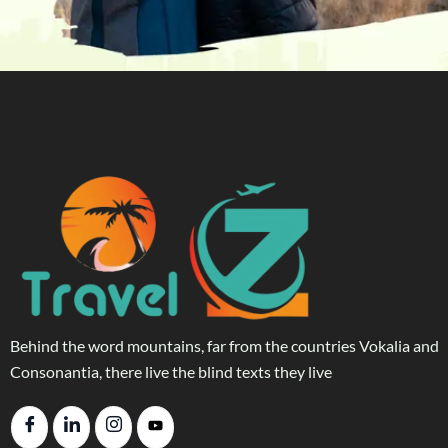
Behind the word mountains, far from the countries Vokalia and
Consonantia, there live the blind texts they live