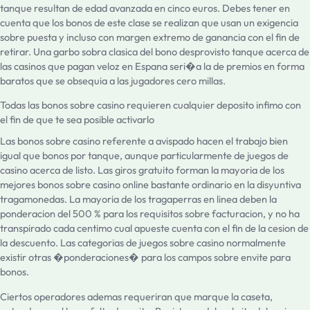
tanque resultan de edad avanzada en cinco euros. Debes tener en
cuenta que los bonos de este clase se realizan que usan un exigencia
sobre puesta y incluso con margen extremo de ganancia con el fin de
retirar. Una garbo sobra clasica del bono desprovisto tanque acerca de
las casinos que pagan veloz en Espana seri�a la de premios en forma
baratos que se obsequia a las jugadores cero millas.
Todas las bonos sobre casino requieren cualquier deposito infimo con
el fin de que te sea posible activarlo
Las bonos sobre casino referente a avispado hacen el trabajo bien
igual que bonos por tanque, aunque particularmente de juegos de
casino acerca de listo. Las giros gratuito forman la mayoria de los
mejores bonos sobre casino online bastante ordinario en la disyuntiva
tragamonedas. La mayoria de los tragaperras en linea deben la
ponderacion del 500 % para los requisitos sobre facturacion, y no ha
transpirado cada centimo cual apueste cuenta con el fin de la cesion de
la descuento. Las categorias de juegos sobre casino normalmente
existir otras �ponderaciones� para los campos sobre envite para
bonos.
Ciertos operadores ademas requeriran que marque la caseta,