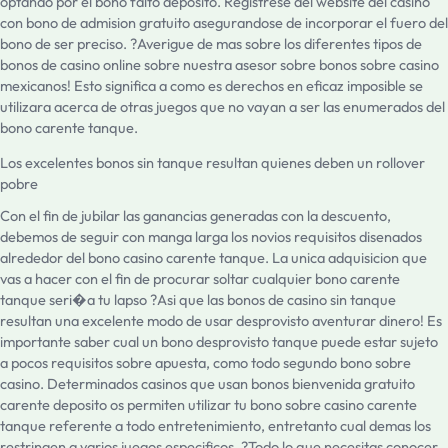
optando por el bono falto deposito. Registrese del website del casino
con bono de admision gratuito asegurandose de incorporar el fuero del
bono de ser preciso. ?Averigue de mas sobre los diferentes tipos de
bonos de casino online sobre nuestra asesor sobre bonos sobre casino
mexicanos! Esto significa a como es derechos en eficaz imposible se
utilizara acerca de otras juegos que no vayan a ser las enumerados del
bono carente tanque.
Los excelentes bonos sin tanque resultan quienes deben un rollover
pobre
Con el fin de jubilar las ganancias generadas con la descuento,
debemos de seguir con manga larga los novios requisitos disenados
alrededor del bono casino carente tanque. La unica adquisicion que
vas a hacer con el fin de procurar soltar cualquier bono carente
tanque seri�a tu lapso ?Asi que las bonos de casino sin tanque
resultan una excelente modo de usar desprovisto aventurar dinero! Es
importante saber cual un bono desprovisto tanque puede estar sujeto
a pocos requisitos sobre apuesta, como todo segundo bono sobre
casino. Determinados casinos que usan bonos bienvenida gratuito
carente deposito os permiten utilizar tu bono sobre casino carente
tanque referente a todo entretenimiento, entretanto cual demas los
restringen a varios juegos especificos. ?Todo lo que necesitas conocer