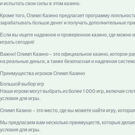
и испытать свои силы в этом казино.
Кроме того, Олимп Казино предлагает программу лояльности
зарабатывать больше денег и получать дополнительные пр
Если вы ищете надежное и проверенное казино, где можно и
играть сегодня!
Важно! Олимп Казино – это официальное казино, которое р
на реальные деньги, а также безопасная и надежная систем
Преимущества игроков Олимп Казино
Большой выбор игр
Наши игроки могут выбрать из более 1 000 игр, включая сл
условия для игры.
Олимп Казино – это место, где вы можете найти игру, котор
Мы предлагаем вам несколько преимуществ, которые делают
условия для игры.