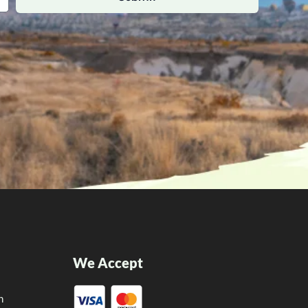
We Accept
n