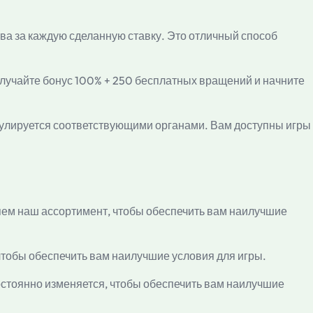
ва за каждую сделанную ставку. Это отличный способ
олучайте бонус 100% + 250 бесплатных вращений и начните
егулируется соответствующими органами. Вам доступны игры
ряем наш ассортимент, чтобы обеспечить вам наилучшие
 чтобы обеспечить вам наилучшие условия для игры.
стоянно изменяется, чтобы обеспечить вам наилучшие