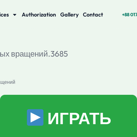
ices
Authorization
Gallery
Contact
+88 01
ных вращений.3685
ащений
ИГРАТЬ