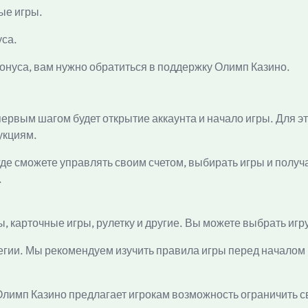
ые игры.
уса.
онуса, вам нужно обратиться в поддержку Олимп Казино.
 первым шагом будет открытие аккаунта и начало игры. Для 
укциям.
где сможете управлять своим счетом, выбирать игры и получ
.
 карточные игры, рулетку и другие. Вы можете выбрать игру
тегии. Мы рекомендуем изучить правила игры перед началом
лимп Казино предлагает игрокам возможность ограничить сво