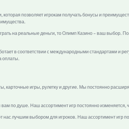
, которая позволяет игрокам получать бонусы и преимущест
еимущества.
грать на реальные деньги, то Олимп Казино – ваш выбор. П
аботает в соответствии с международными стандартами и р
а оплаты.
оты, карточные игры, рулетку и другие. Мы постоянно расши
ая вам по душе. Наш ассортимент игр постоянно изменяется,
 нас лучшим выбором для игроков. Наш ассортимент игр по