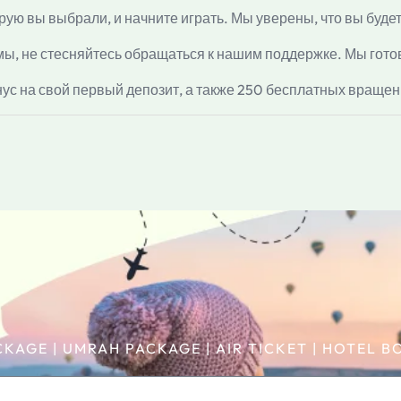
торую вы выбрали, и начните играть. Мы уверены, что вы буд
ы, не стесняйтесь обращаться к нашим поддержке. Мы гото
нус на свой первый депозит, а также 250 бесплатных вращен
CKAGE | UMRAH PACKAGE | AIR TICKET | HOTEL