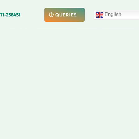
711‑258451
English
QUERIES