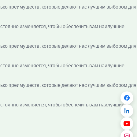
олько преимуществ, которые делают нас лучшим выбором для
стоянно изменяется, чтобы обеспечить вам наилучшие
олько преимуществ, которые делают нас лучшим выбором для
стоянно изменяется, чтобы обеспечить вам наилучшие
олько преимуществ, которые делают нас лучшим выбором для
стоянно изменяется, чтобы обеспечить вам наилучшие