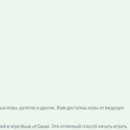
ые игры, рулетку и другие. Вам доступны игры от ведущих
й в игре Book of Dead. Это отличный способ начать играть