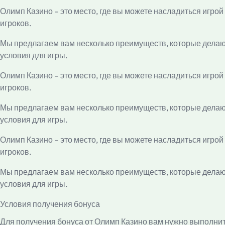
Олимп Казино – это место, где вы можете насладиться игр
игроков.
Мы предлагаем вам несколько преимуществ, которые делают
условия для игры.
Олимп Казино – это место, где вы можете насладиться игр
игроков.
Мы предлагаем вам несколько преимуществ, которые делают
условия для игры.
Олимп Казино – это место, где вы можете насладиться игр
игроков.
Мы предлагаем вам несколько преимуществ, которые делают
условия для игры.
Условия получения бонуса
Для получения бонуса от Олимп Казино вам нужно выполнит