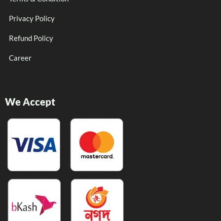
Privacy Policy
Refund Policy
Career
We Accept