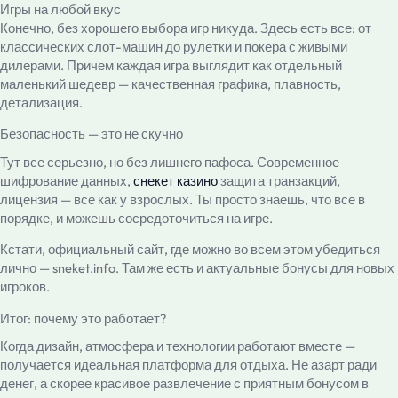
Игры на любой вкус
Конечно, без хорошего выбора игр никуда. Здесь есть все: от
классических слот-машин до рулетки и покера с живыми
дилерами. Причем каждая игра выглядит как отдельный
маленький шедевр — качественная графика, плавность,
детализация.
Безопасность — это не скучно
Тут все серьезно, но без лишнего пафоса. Современное
шифрование данных,
снекет казино
защита транзакций,
лицензия — все как у взрослых. Ты просто знаешь, что все в
порядке, и можешь сосредоточиться на игре.
Кстати, официальный сайт, где можно во всем этом убедиться
лично — sneket.info. Там же есть и актуальные бонусы для новых
игроков.
Итог: почему это работает?
Когда дизайн, атмосфера и технологии работают вместе —
получается идеальная платформа для отдыха. Не азарт ради
денег, а скорее красивое развлечение с приятным бонусом в