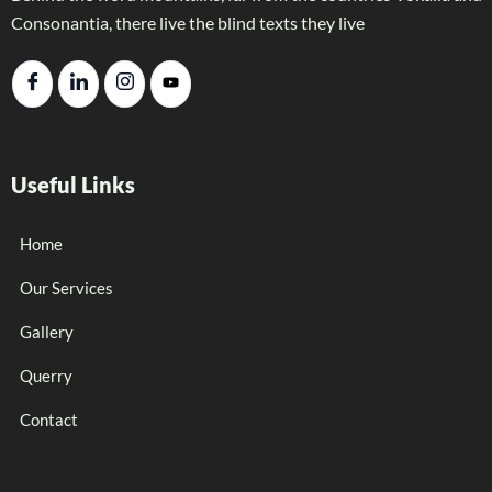
Consonantia, there live the blind texts they live
Useful Links
Home
Our Services
Gallery
Querry
Contact