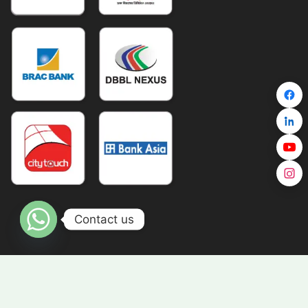
Contact us
Copyright © TravelZ 2026 All Right Reserved |
Digital Growth Partner: E-GUIDER