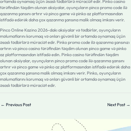
ortamda oynamaq üçün əsaslı tədbirlərə müraciət edir. Pinko casino
tərəfindən təqdim olunan aksiyalar, oyunçuların pinco promo code ilə
qazanma şansını artırır və pinco game və pinko az platformasından
istifadə edərək daha çox qazanma şansına malik olmaq imkanı verir.
Pinco Online Kazino 2026-dakı aksiyalar və tədbirlər, oyunçuların
məlumatlarını korumaq və onları güvənli bir ortamda oynamaq üçün
əsaslı tədbirlərə müraciət edir. Pinko promo code ilə qazanma şansınızı
artırın və pinco casino tərəfindən təqdim olunan pinco game və pinko
az platformasından istifadə edin. Pinko casino tərəfindən təqdim
olunan aksiyalar, oyunçuların pinco promo code ilə qazanma şansını
artırır və pinco game və pinko az platformasından istifadə edərək daha
çox qazanma şansına malik olmaq imkanı verir. Pinko, oyunçuların
məlumatlarını korumaq və onları güvənli bir ortamda oynamaq üçün
əsaslı tədbirlərə müraciət edir.
←
Previous Post
Next Post
→