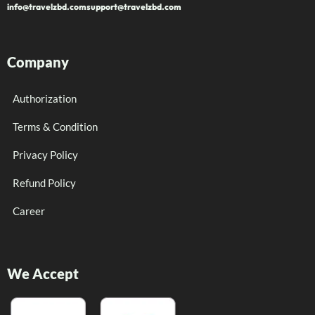
info@travelzbd.com
support@travelzbd.com
Company
Authorization
Terms & Condition
Privacy Policy
Refund Policy
Career
We Accept