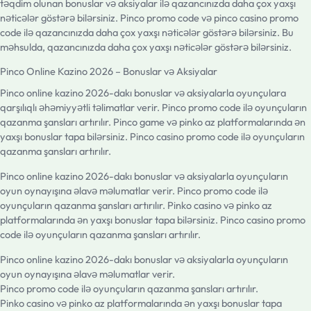
təqdim olunan bonuslar və aksiyalar ilə qazancınızda daha çox yaxşı
nəticələr göstərə bilərsiniz. Pinco promo code və pinco casino promo
code ilə qazancınızda daha çox yaxşı nəticələr göstərə bilərsiniz. Bu
məhsulda, qazancınızda daha çox yaxşı nəticələr göstərə bilərsiniz.
Pinco Online Kazino 2026 – Bonuslar və Aksiyalar
Pinco online kazino 2026-dakı bonuslar və aksiyalarla oyunçulara
qarşılıqlı əhəmiyyətli təlimatlar verir. Pinco promo code ilə oyunçuların
qazanma şansları artırılır. Pinco game və pinko az platformalarında ən
yaxşı bonuslar tapa bilərsiniz. Pinco casino promo code ilə oyunçuların
qazanma şansları artırılır.
Pinco online kazino 2026-dakı bonuslar və aksiyalarla oyunçuların
oyun oynayışına əlavə məlumatlar verir. Pinco promo code ilə
oyunçuların qazanma şansları artırılır. Pinko casino və pinko az
platformalarında ən yaxşı bonuslar tapa bilərsiniz. Pinco casino promo
code ilə oyunçuların qazanma şansları artırılır.
Pinco online kazino 2026-dakı bonuslar və aksiyalarla oyunçuların
oyun oynayışına əlavə məlumatlar verir.
Pinco promo code ilə oyunçuların qazanma şansları artırılır.
Pinko casino və pinko az platformalarında ən yaxşı bonuslar tapa