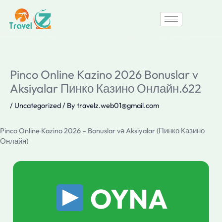
Skip
to
content
Pinco Online Kazino 2026 Bonuslar v
Aksiyalar Пинко Казино Онлайн.622
/
Uncategorized
/ By
travelz.web01@gmail.com
Pinco Online Kazino 2026 – Bonuslar və Aksiyalar (Пинко Казино
Онлайн)
OYNA