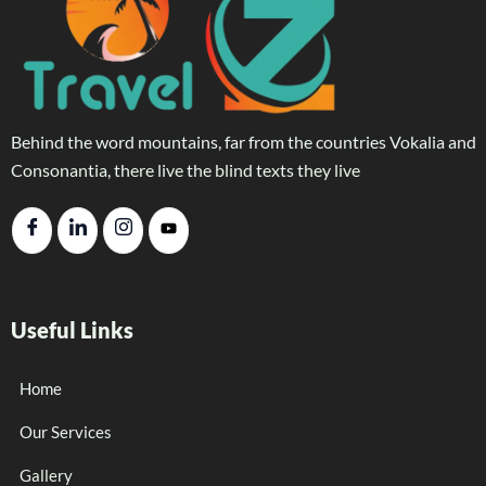
Behind the word mountains, far from the countries Vokalia and
Consonantia, there live the blind texts they live
Useful Links
Home
Our Services
Gallery