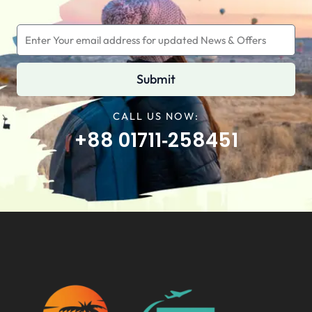
Submit
CALL US NOW:
+88 01711‑258451