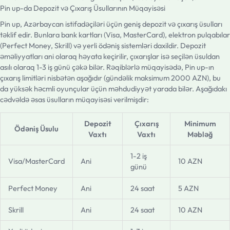
Pin up-da Depozit və Çıxarış Üsullarının Müqayisəsi
Pin up, Azərbaycan istifadəçiləri üçün geniş depozit və çıxarış üsulları
təklif edir. Bunlara bank kartları (Visa, MasterCard), elektron pulqabılar
(Perfect Money, Skrill) və yerli ödəniş sistemləri daxildir. Depozit
əməliyyatları ani olaraq həyata keçirilir, çıxarışlar isə seçilən üsuldan
asılı olaraq 1-3 iş günü çəkə bilər. Rəqiblərlə müqayisədə, Pin up-ın
çıxarış limitləri nisbətən aşağıdır (gündəlik maksimum 2000 AZN), bu
da yüksək həcmli oyunçular üçün məhdudiyyət yarada bilər. Aşağıdakı
cədvəldə əsas üsulların müqayisəsi verilmişdir:
Depozit
Çıxarış
Minimum
Ödəniş Üsulu
Vaxtı
Vaxtı
Məbləğ
1-2 iş
Visa/MasterCard
Ani
10 AZN
günü
Perfect Money
Ani
24 saat
5 AZN
Skrill
Ani
24 saat
10 AZN