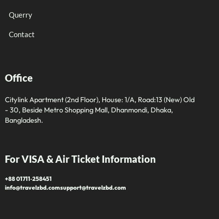
Querry
Contact
Office
Citylink Apartment (2nd Floor), House: 1/A, Road:13 (New) Old
- 30, Beside Metro Shopping Mall, Dhanmondi, Dhaka,
Bangladesh.
For VISA & Air Ticket Information
+88 01711‑258451
info@travelzbd.com
support@travelzbd.com