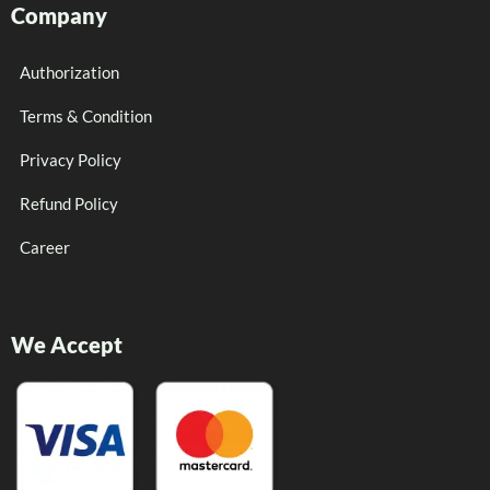
Company
Authorization
Terms & Condition
Privacy Policy
Refund Policy
Career
We Accept