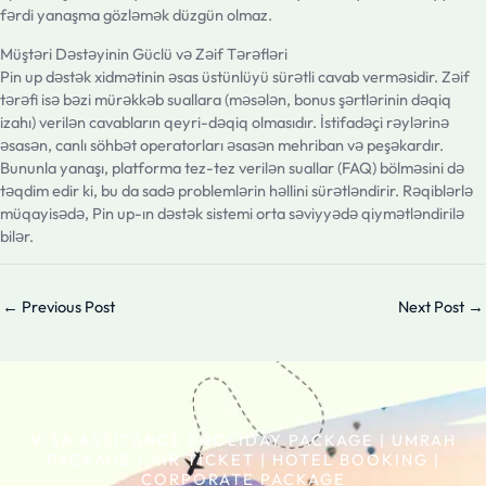
fərdi yanaşma gözləmək düzgün olmaz.
Müştəri Dəstəyinin Güclü və Zəif Tərəfləri
Pin up dəstək xidmətinin əsas üstünlüyü sürətli cavab verməsidir. Zəif
tərəfi isə bəzi mürəkkəb suallara (məsələn, bonus şərtlərinin dəqiq
izahı) verilən cavabların qeyri-dəqiq olmasıdır. İstifadəçi rəylərinə
əsasən, canlı söhbət operatorları əsasən mehriban və peşəkardır.
Bununla yanaşı, platforma tez-tez verilən suallar (FAQ) bölməsini də
təqdim edir ki, bu da sadə problemlərin həllini sürətləndirir. Rəqiblərlə
müqayisədə, Pin up-ın dəstək sistemi orta səviyyədə qiymətləndirilə
bilər.
←
Previous Post
Next Post
→
VISA ASSITANCE | HOLIDAY PACKAGE | UMRAH
PACKAGE | AIR TICKET | HOTEL BOOKING |
CORPORATE PACKAGE