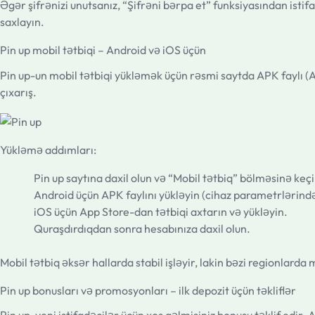
Əgər şifrənizi unutsanız, “Şifrəni bərpa et” funksiyasından istif
saxlayın.
Pin up mobil tətbiqi – Android və iOS üçün
Pin up-un mobil tətbiqi yükləmək üçün rəsmi saytda APK faylı (An
çıxarış.
Yükləmə addımları:
Pin up saytına daxil olun və “Mobil tətbiq” bölməsinə keçi
Android üçün APK faylını yükləyin (cihaz parametrlərind
iOS üçün App Store-dan tətbiqi axtarın və yükləyin.
Quraşdırdıqdan sonra hesabınıza daxil olun.
Mobil tətbiq əksər hallarda stabil işləyir, lakin bəzi regionlard
Pin up bonusları və promosyonları – ilk depozit üçün təkliflər