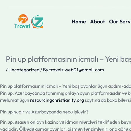
Skip
to
content
Home
About
Our Serv
Pin up platformasının icmalı – Yeni 
/
Uncategorized
/ By
travelz.web01@gmail.com
Pin up platformasının icmalı – Yeni başlayanlar üçün addım-ad
Pin up, Azərbaycanda tanınmış onlayn oyun platformasıdır və bu 
məlumat üçün
resourcingchristianity.org
saytına da baxa bilərs
Pin up nədir və Azərbaycanda necə işləyir?
Pin up, əsasən onlayn kazino və idman mərcləri təklif edən beyn
vacibdir. Ölkədə qumar oyunları qismən tənzimlənir, ona görə də