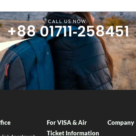
CALL US NOW:
+88 01711‑258451
fice
For VISA & Air
Company
Ticket Information