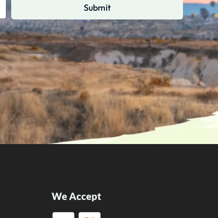
Submit
We Accept