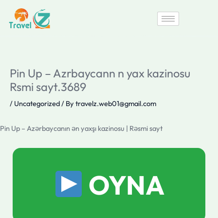
Skip
to
content
Pin Up – Azrbaycann n yax kazinosu
Rsmi sayt.3689
/
Uncategorized
/ By
travelz.web01@gmail.com
Pin Up – Azərbaycanın ən yaxşı kazinosu | Rəsmi sayt
OYNA