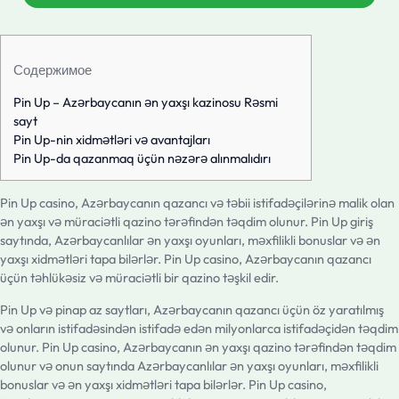
Содержимое
Pin Up – Azərbaycanın ən yaxşı kazinosu Rəsmi
sayt
Pin Up-nin xidmətləri və avantajları
Pin Up-da qazanmaq üçün nəzərə alınmalıdırı
Pin Up casino, Azərbaycanın qazancı və təbii istifadəçilərinə malik olan
ən yaxşı və müraciətli qazino tərəfindən təqdim olunur. Pin Up giriş
saytında, Azərbaycanlılar ən yaxşı oyunları, məxfilikli bonuslar və ən
yaxşı xidmətləri tapa bilərlər. Pin Up casino, Azərbaycanın qazancı
üçün təhlükəsiz və müraciətli bir qazino təşkil edir.
Pin Up və pinap az saytları, Azərbaycanın qazancı üçün öz yaratılmış
və onların istifadəsindən istifadə edən milyonlarca istifadəçidən təqdim
olunur. Pin Up casino, Azərbaycanın ən yaxşı qazino tərəfindən təqdim
olunur və onun saytında Azərbaycanlılar ən yaxşı oyunları, məxfilikli
bonuslar və ən yaxşı xidmətləri tapa bilərlər. Pin Up casino,