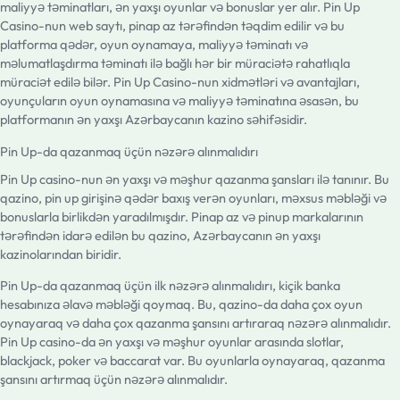
maliyyə təminatları, ən yaxşı oyunlar və bonuslar yer alır. Pin Up
Casino-nun web saytı, pinap az tərəfindən təqdim edilir və bu
platforma qədər, oyun oynamaya, maliyyə təminatı və
məlumatlaşdırma təminatı ilə bağlı hər bir müraciətə rahatlıqla
müraciət edilə bilər. Pin Up Casino-nun xidmətləri və avantajları,
oyunçuların oyun oynamasına və maliyyə təminatına əsasən, bu
platformanın ən yaxşı Azərbaycanın kazino səhifəsidir.
Pin Up-da qazanmaq üçün nəzərə alınmalıdırı
Pin Up casino-nun ən yaxşı və məşhur qazanma şansları ilə tanınır. Bu
qazino, pin up girişinə qədər baxış verən oyunları, məxsus məbləği və
bonuslarla birlikdən yaradılmışdır. Pinap az və pinup markalarının
tərəfindən idarə edilən bu qazino, Azərbaycanın ən yaxşı
kazinolarından biridir.
Pin Up-da qazanmaq üçün ilk nəzərə alınmalıdırı, kiçik banka
hesabınıza əlavə məbləği qoymaq. Bu, qazino-da daha çox oyun
oynayaraq və daha çox qazanma şansını artıraraq nəzərə alınmalıdır.
Pin Up casino-da ən yaxşı və məşhur oyunlar arasında slotlar,
blackjack, poker və baccarat var. Bu oyunlarla oynayaraq, qazanma
şansını artırmaq üçün nəzərə alınmalıdır.