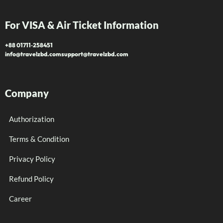
For VISA & Air Ticket Information
+88 01711‑258451
info@travelzbd.com
support@travelzbd.com
Company
Authorization
Terms & Condition
Privacy Policy
Refund Policy
Career