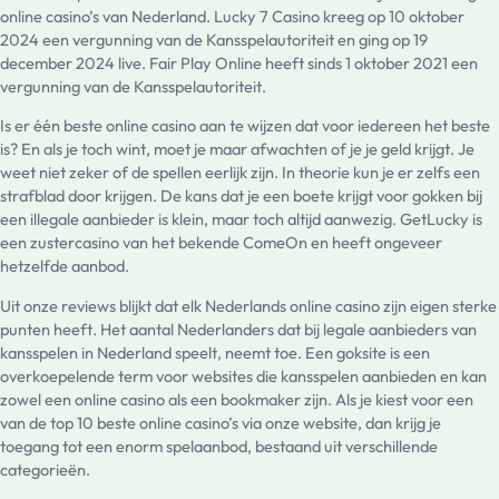
online casino’s van Nederland. Lucky 7 Casino kreeg op 10 oktober
2024 een vergunning van de Kansspelautoriteit en ging op 19
december 2024 live. Fair Play Online heeft sinds 1 oktober 2021 een
vergunning van de Kansspelautoriteit.
Is er één beste online casino aan te wijzen dat voor iedereen het beste
is? En als je toch wint, moet je maar afwachten of je je geld krijgt. Je
weet niet zeker of de spellen eerlijk zijn. In theorie kun je er zelfs een
strafblad door krijgen. De kans dat je een boete krijgt voor gokken bij
een illegale aanbieder is klein, maar toch altijd aanwezig. GetLucky is
een zustercasino van het bekende ComeOn en heeft ongeveer
hetzelfde aanbod.
Uit onze reviews blijkt dat elk Nederlands online casino zijn eigen sterke
punten heeft. Het aantal Nederlanders dat bij legale aanbieders van
kansspelen in Nederland speelt, neemt toe. Een goksite is een
overkoepelende term voor websites die kansspelen aanbieden en kan
zowel een online casino als een bookmaker zijn. Als je kiest voor een
van de top 10 beste online casino’s via onze website, dan krijg je
toegang tot een enorm spelaanbod, bestaand uit verschillende
categorieën.