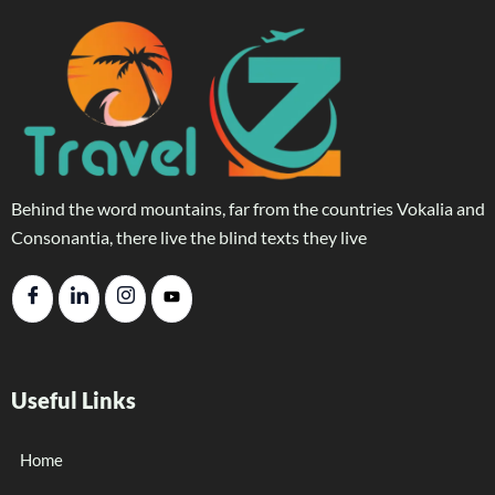
Behind the word mountains, far from the countries Vokalia and
Consonantia, there live the blind texts they live
Useful Links
Home