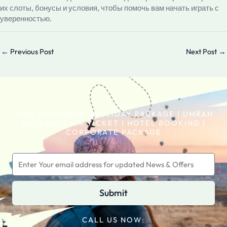
их слоты, бонусы и условия, чтобы помочь вам начать играть с
уверенностью.
←
Previous Post
Next Post
→
VISA ASSITANCE | HOLIDAY PACKAGE | UMRAH
PACKAGE | AIR TICKET | HOTEL BOOKING |
CORPORATE PACKAGE
Submit
CALL US NOW: