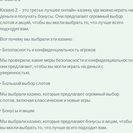
Казино Z – это третье лучшее онлайн-казино, где можно играть на
деньги и получать бонусы. Они предлагают огромный выбор
слотов и акций, чтобы вы могли выбрать то, что лучше всего
подходит вам.
Вот почему мы выбрали эти казино:
• Безопасность и конфиденциальность игроков
Мы проверили, какие меры безопасности и конфиденциальности
они предлагают, чтобы вы могли играть на деньги с
уверенностью.
• Большой выбор слотов
Мы выбрали казино, которые предлагают огромный выбор
слотов, включая классические и новые игры.
• Бонусы и акции
Мы выбрали казино, которые предлагают бонусы и акции, чтобы
вы могли выбрать то, что лучше всего подходит вам.