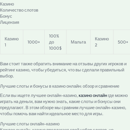
Казино
Количество слотов
Бонус
Лицензия
100%
Казино
Казино
1000+
до
Мальта
500+
1
2
1000$
Вам стоит также обратить внимание на отзывы других игроков и
рейтинг казино, чтобы убедиться, что вы сделали правильный
выбор.
Лучшие слоты и бонусы в казино онлайн: обзор и сравнение
Если вы ищете лучшее онлайн-казино,
казино онлайн
где можно
играть на деньги, вам нужно знать, какие слоты и бонусы они
предлагают. В этом обзоре мы сравним лучшие онлайн-казино,
чтобы помочь вам найти идеальное место для игры.
Лучшие слоты онлайн-казино
Каждое онлайн-казино предлагает свой набор слотов, но