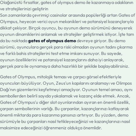
Olağanüstü fırsatlar, gates of olympus demo ile kazanmaya odaklanın
ve stratejilerinizi geliştirin
Son zamanlarda çevrimiçi casinolar arasında popülerliği artan Gates of
Olympus, heyecan verici oyun mekanikleri ve potansiyel kazançlarıyla
dikkat çekiyor. Birçok oyuncu, bu oyunun demo sürümünü deneyerek
oyunun dinamiklerini anlamak ve stratejiler geliştirmek istiyor. İşte tam
da bu noktada
gates of olympus demo
devreye giriyor. Bu demo
sürümü, oyunculara gerçek para riski olmadan oyunun tadını çıkarma
ve farklı bahis stratejilerini test etme imkanı sunuyor. Bu sayede,
oyunun özelliklerini ve potansiyel kazançlarını daha iyi anlayarak,
gerçek para ile oynamaya daha hazırlıklı bir şekilde başlayabilirsiniz.
Gates of Olympus, mitolojik teması ve çarpıcı görsel efektleriyle
oyuncuları büyülüyor. Oyun, Zeus'un kapılarını aralamayı ve Olimpos
Dağı'nın gizemlerini keşfetmeyi amaçlıyor. Oyunun temel amacı, aynı
sembollerden belirli sayıda yakalamak ve kazanç elde etmek. Ancak,
Gates of Olympus'u diğer slot oyunlarından ayıran en önemli özellik,
çarpan sembollerinin varlığı. Bu çarpanlar, kazançlarınızı katlayarak
önemli miktarda para kazanma şansınızı artırıyor. Bu yüzden, demo
sürümüyle bu çarpanları nasıl tetikleyeceğinizi ve kazançlarınızı nasıl
maksimize edeceğinizi öğrenmeniz oldukça önemlidir.