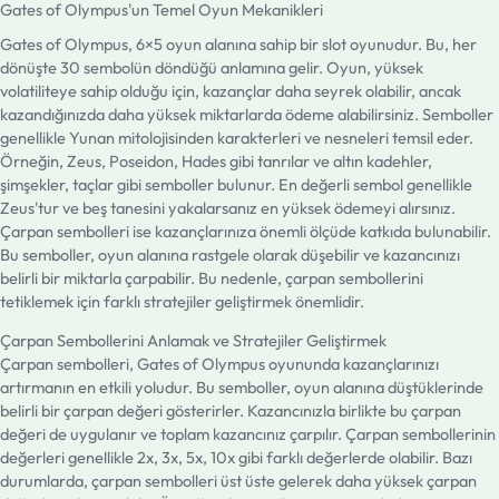
Gates of Olympus'un Temel Oyun Mekanikleri
Gates of Olympus, 6×5 oyun alanına sahip bir slot oyunudur. Bu, her
dönüşte 30 sembolün döndüğü anlamına gelir. Oyun, yüksek
volatiliteye sahip olduğu için, kazançlar daha seyrek olabilir, ancak
kazandığınızda daha yüksek miktarlarda ödeme alabilirsiniz. Semboller
genellikle Yunan mitolojisinden karakterleri ve nesneleri temsil eder.
Örneğin, Zeus, Poseidon, Hades gibi tanrılar ve altın kadehler,
şimşekler, taçlar gibi semboller bulunur. En değerli sembol genellikle
Zeus'tur ve beş tanesini yakalarsanız en yüksek ödemeyi alırsınız.
Çarpan sembolleri ise kazançlarınıza önemli ölçüde katkıda bulunabilir.
Bu semboller, oyun alanına rastgele olarak düşebilir ve kazancınızı
belirli bir miktarla çarpabilir. Bu nedenle, çarpan sembollerini
tetiklemek için farklı stratejiler geliştirmek önemlidir.
Çarpan Sembollerini Anlamak ve Stratejiler Geliştirmek
Çarpan sembolleri, Gates of Olympus oyununda kazançlarınızı
artırmanın en etkili yoludur. Bu semboller, oyun alanına düştüklerinde
belirli bir çarpan değeri gösterirler. Kazancınızla birlikte bu çarpan
değeri de uygulanır ve toplam kazancınız çarpılır. Çarpan sembollerinin
değerleri genellikle 2x, 3x, 5x, 10x gibi farklı değerlerde olabilir. Bazı
durumlarda, çarpan sembolleri üst üste gelerek daha yüksek çarpan