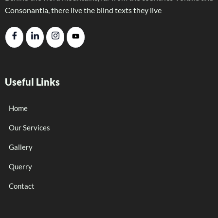
Consonantia, there live the blind texts they live
Useful Links
Home
Our Services
Gallery
Querry
Contact