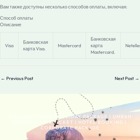
Вам также доступны несколько способов оплаты, включая:
Способ оплаты
Описание
Банковская
Банковская
Visa
Mastercard
карта
Netelle
карта Visa.
Mastercard.
←
Previous Post
Next Post
→
VISA ASSITANCE | HOLIDAY PACKAGE | UMRAH
PACKAGE | AIR TICKET | HOTEL BOOKING |
CORPORATE PACKAGE