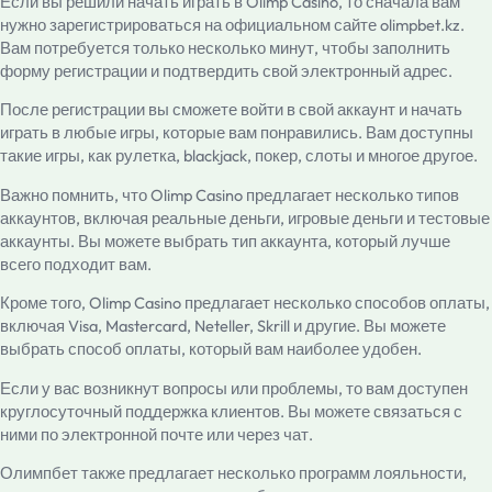
Если вы решили начать играть в Olimp Casino, то сначала вам
нужно зарегистрироваться на официальном сайте olimpbet.kz.
Вам потребуется только несколько минут, чтобы заполнить
форму регистрации и подтвердить свой электронный адрес.
После регистрации вы сможете войти в свой аккаунт и начать
играть в любые игры, которые вам понравились. Вам доступны
такие игры, как рулетка, blackjack, покер, слоты и многое другое.
Важно помнить, что Olimp Casino предлагает несколько типов
аккаунтов, включая реальные деньги, игровые деньги и тестовые
аккаунты. Вы можете выбрать тип аккаунта, который лучше
всего подходит вам.
Кроме того, Olimp Casino предлагает несколько способов оплаты,
включая Visa, Mastercard, Neteller, Skrill и другие. Вы можете
выбрать способ оплаты, который вам наиболее удобен.
Если у вас возникнут вопросы или проблемы, то вам доступен
круглосуточный поддержка клиентов. Вы можете связаться с
ними по электронной почте или через чат.
Олимпбет также предлагает несколько программ лояльности,