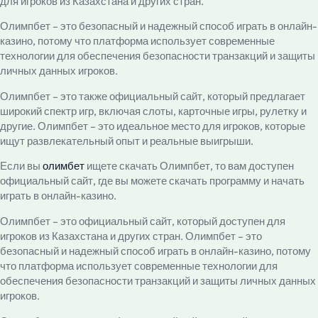
для игроков из Казахстана и других стран.
Олимпбет – это безопасный и надежный способ играть в онлайн-
казино, потому что платформа использует современные
технологии для обеспечения безопасности транзакций и защиты
личных данных игроков.
Олимпбет – это также официальный сайт, который предлагает
широкий спектр игр, включая слоты, карточные игры, рулетку и
другие. Олимпбет – это идеальное место для игроков, которые
ищут развлекательный опыт и реальные выигрыши.
Если вы
олимбет
ищете скачать Олимпбет, то вам доступен
официальный сайт, где вы можете скачать программу и начать
играть в онлайн-казино.
Олимпбет – это официальный сайт, который доступен для
игроков из Казахстана и других стран. Олимпбет – это
безопасный и надежный способ играть в онлайн-казино, потому
что платформа использует современные технологии для
обеспечения безопасности транзакций и защиты личных данных
игроков.