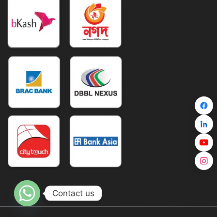
Contact us