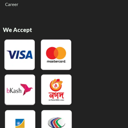
Career
We Accept