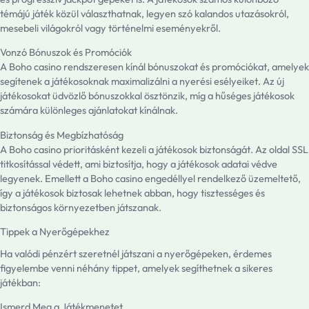
témájú játék közül választhatnak, legyen szó kalandos utazásokról,
mesebeli világokról vagy történelmi eseményekről.
Vonzó Bónuszok és Promóciók
A Boho casino rendszeresen kínál bónuszokat és promóciókat, amelyek
segítenek a játékosoknak maximalizálni a nyerési esélyeiket. Az új
játékosokat üdvözlő bónuszokkal ösztönzik, míg a hűséges játékosok
számára különleges ajánlatokat kínálnak.
Biztonság és Megbízhatóság
A Boho casino prioritásként kezeli a játékosok biztonságát. Az oldal SSL
titkosítással védett, ami biztosítja, hogy a játékosok adatai védve
legyenek. Emellett a Boho casino engedéllyel rendelkező üzemeltető,
így a játékosok biztosak lehetnek abban, hogy tisztességes és
biztonságos környezetben játszanak.
Tippek a Nyerőgépekhez
Ha valódi pénzért szeretnél játszani a nyerőgépeken, érdemes
figyelembe venni néhány tippet, amelyek segíthetnek a sikeres
játékban:
Ismerd Meg a Játékmenetet