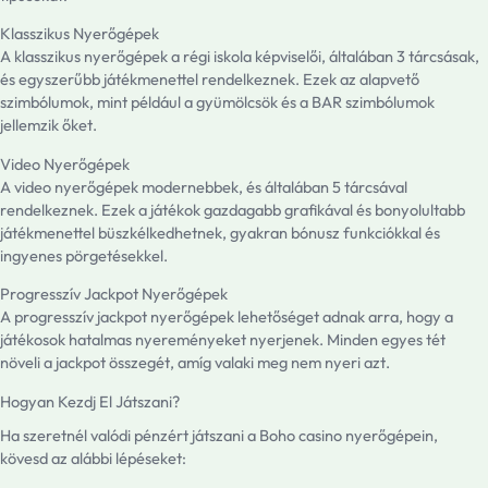
Klasszikus Nyerőgépek
A klasszikus nyerőgépek a régi iskola képviselői, általában 3 tárcsásak,
és egyszerűbb játékmenettel rendelkeznek. Ezek az alapvető
szimbólumok, mint például a gyümölcsök és a BAR szimbólumok
jellemzik őket.
Video Nyerőgépek
A video nyerőgépek modernebbek, és általában 5 tárcsával
rendelkeznek. Ezek a játékok gazdagabb grafikával és bonyolultabb
játékmenettel büszkélkedhetnek, gyakran bónusz funkciókkal és
ingyenes pörgetésekkel.
Progresszív Jackpot Nyerőgépek
A progresszív jackpot nyerőgépek lehetőséget adnak arra, hogy a
játékosok hatalmas nyereményeket nyerjenek. Minden egyes tét
növeli a jackpot összegét, amíg valaki meg nem nyeri azt.
Hogyan Kezdj El Játszani?
Ha szeretnél valódi pénzért játszani a Boho casino nyerőgépein,
kövesd az alábbi lépéseket: