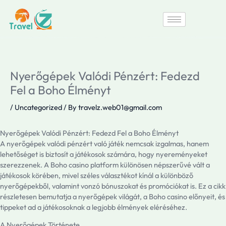
Skip
to
content
Nyerőgépek Valódi Pénzért: Fedezd
Fel a Boho Élményt
/
Uncategorized
/ By
travelz.web01@gmail.com
Nyerőgépek Valódi Pénzért: Fedezd Fel a Boho Élményt
A nyerőgépek valódi pénzért való játék nemcsak izgalmas, hanem
lehetőséget is biztosít a játékosok számára, hogy nyereményeket
szerezzenek. A Boho casino platform különösen népszerűvé vált a
játékosok körében, mivel széles választékot kínál a különböző
nyerőgépekből, valamint vonzó bónuszokat és promóciókat is. Ez a cikk
részletesen bemutatja a nyerőgépek világát, a Boho casino előnyeit, és
tippeket ad a játékosoknak a legjobb élmények eléréséhez.
A Nyerőgépek Története